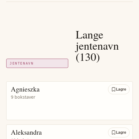
Lange
jentenavn
(
130
)
JENTENAVN
Agnieszka
Lagre
9 bokstaver
Aleksandra
Lagre