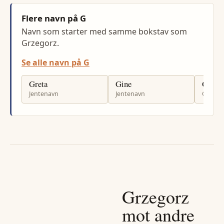
Flere navn på G
Navn som starter med samme bokstav som
Grzegorz.
Se alle navn på G
Greta
Gine
Geir
Jentenavn
Jentenavn
Gutten
Grzegorz
mot andre