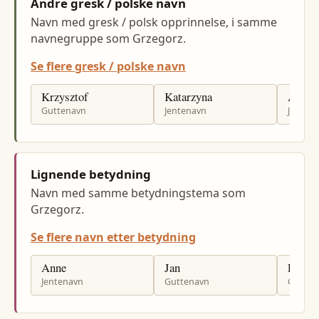
Andre gresk / polske navn
Navn med gresk / polsk opprinnelse, i samme
navnegruppe som Grzegorz.
Se flere gresk / polske navn
Krzysztof
Katarzyna
Agnie
Guttenavn
Jentenavn
Jenten
Lignende betydning
Navn med samme betydningstema som
Grzegorz.
Se flere navn etter betydning
Anne
Jan
Per
Jentenavn
Guttenavn
Gutten