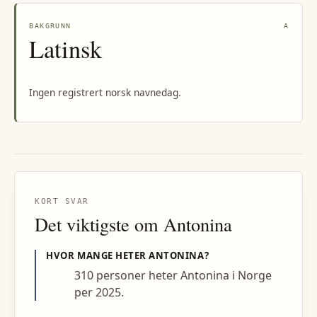
BAKGRUNN
A
Latinsk
Ingen registrert norsk navnedag.
KORT SVAR
Det viktigste om
Antonina
HVOR MANGE HETER
ANTONINA
?
310 personer heter Antonina i Norge
per 2025.