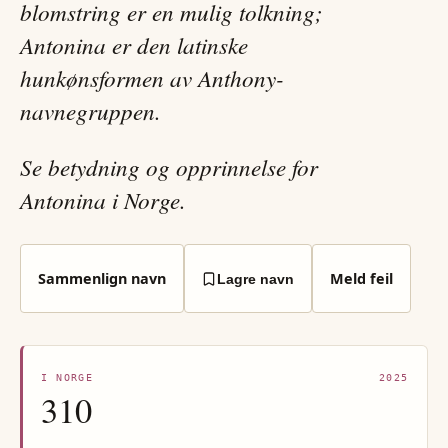
blomstring er en mulig tolkning;
Antonina er den latinske
hunkønsformen av Anthony-
navnegruppen.
Se betydning og opprinnelse for
Antonina i Norge.
Sammenlign navn
Meld feil
Lagre navn
I NORGE
2025
310