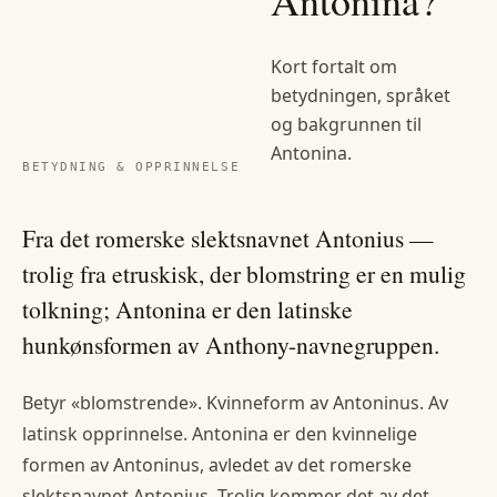
Kort fortalt om
betydningen, språket
og bakgrunnen til
Antonina
.
BETYDNING & OPPRINNELSE
Fra det romerske slektsnavnet Antonius —
trolig fra etruskisk, der blomstring er en mulig
tolkning; Antonina er den latinske
hunkønsformen av Anthony-navnegruppen.
Betyr «blomstrende». Kvinneform av Antoninus. Av
latinsk opprinnelse. Antonina er den kvinnelige
formen av Antoninus, avledet av det romerske
slektsnavnet Antonius. Trolig kommer det av det