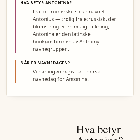
HVA BETYR
ANTONINA
?
Fra det romerske slektsnavnet
Antonius — trolig fra etruskisk, der
blomstring er en mulig tolkning;
Antonina er den latinske
hunkønsformen av Anthony-
navnegruppen.
NÅR ER NAVNEDAGEN?
Vi har ingen registrert norsk
navnedag for Antonina.
Hva betyr
Antonina
?