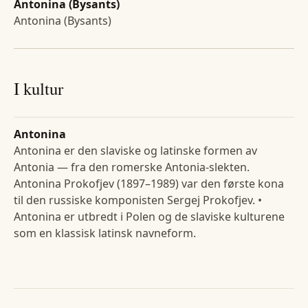
Antonina (Bysants)
Antonina (Bysants)
I kultur
Antonina
Antonina er den slaviske og latinske formen av
Antonia — fra den romerske Antonia-slekten.
Antonina Prokofjev (1897–1989) var den første kona
til den russiske komponisten Sergej Prokofjev. •
Antonina er utbredt i Polen og de slaviske kulturene
som en klassisk latinsk navneform.