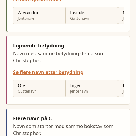
Alexandra
Leander
Margr
Jentenavn
Guttenavn
Jenten
Lignende betydning
Navn med samme betydningstema som
Christopher.
Se flere navn etter betydning
Ole
Inger
Hilde
Guttenavn
Jentenavn
Jenten
Flere navn på C
Navn som starter med samme bokstav som
Christopher.