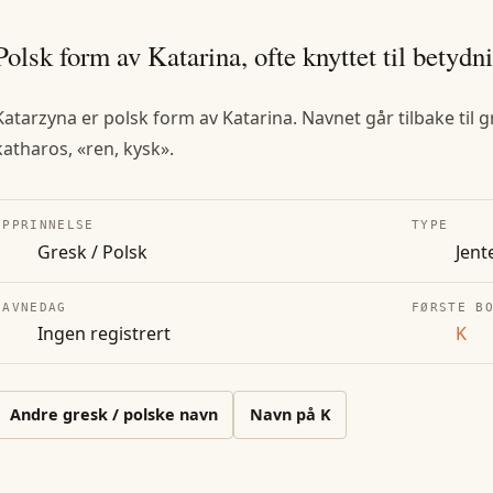
Polsk form av Katarina, ofte knyttet til betydn
Katarzyna er polsk form av Katarina. Navnet går tilbake til gre
katharos, «ren, kysk».
OPPRINNELSE
TYPE
Gresk / Polsk
Jent
NAVNEDAG
FØRSTE B
Ingen registrert
K
Andre
gresk / polske
navn
Navn på
K