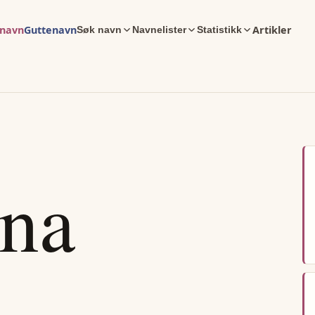
enavn
Guttenavn
Artikler
Søk navn
Navnelister
Statistikk
yna