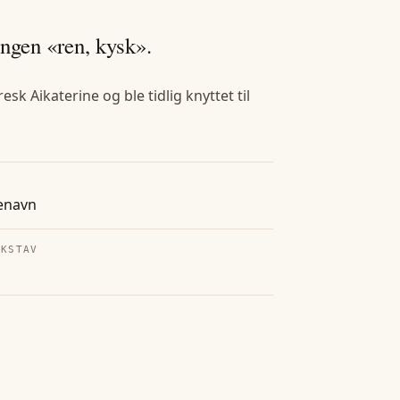
ingen «ren, kysk».
sk Aikaterine og ble tidlig knyttet til
enavn
OKSTAV