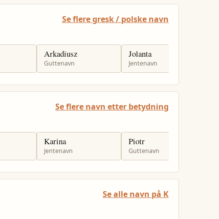
Se flere gresk / polske navn
Arkadiusz
Jolanta
D
Guttenavn
Jentenavn
J
Se flere navn etter betydning
Karina
Piotr
T
Jentenavn
Guttenavn
G
Se alle navn på K