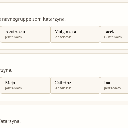
me navnegruppe som Katarzyna.
Agnieszka
Malgorzata
Jacek
Jentenavn
Jentenavn
Guttenavn
zyna.
Maja
Cathrine
Ina
Jentenavn
Jentenavn
Jentenavn
atarzyna.