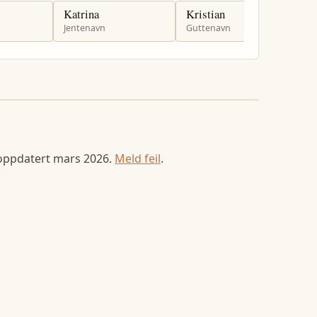
Katrina
Kristian
K
Jentenavn
Guttenavn
G
 oppdatert
mars 2026
.
Meld feil
.