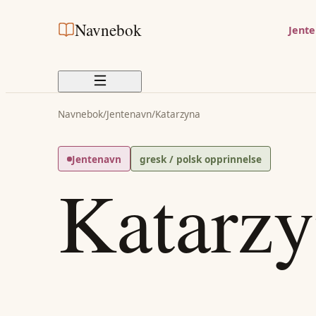
Navnebok
Jent
Navnebok
/
Jentenavn
/
Katarzyna
Jentenavn
gresk / polsk opprinnelse
Katarz