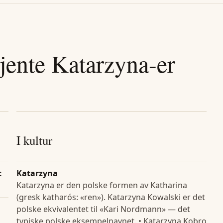
jente
Katarzyna
-er
I kultur
t
Katarzyna
Katarzyna er den polske formen av Katharina
(gresk katharós: «ren»). Katarzyna Kowalski er det
polske ekvivalentet til «Kari Nordmann» — det
typiske polske eksempelnavnet. • Katarzyna Kobro