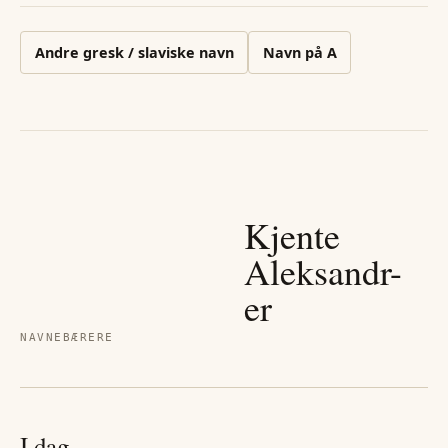
Andre
gresk / slaviske
navn
Navn på
A
Kjente
Aleksandr
-
er
NAVNEBÆRERE
I dag