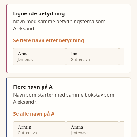
Lignende betydning
Navn med samme betydningstema som
Aleksandr.
Se flere navn etter betydning
Anne
Jan
Per
Jentenavn
Guttenavn
Gutten
Flere navn på A
Navn som starter med samme bokstav som
Aleksandr.
Se alle navn på A
Armin
Amna
Aleks
Guttenavn
Jentenavn
Gutten