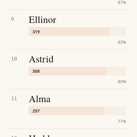
87
%
Ellinor
9
319
83
%
Astrid
10
308
80
%
Alma
11
297
77
%