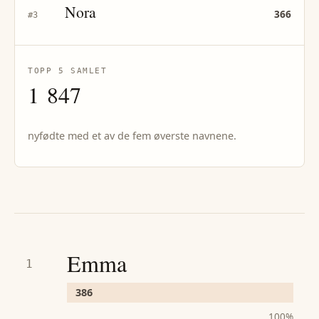
Nora
366
#
3
TOPP 5 SAMLET
1 847
nyfødte med et av de fem øverste navnene.
Emma
1
386
100
%