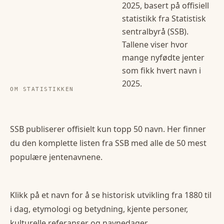
2025
, basert på offisiell
statistikk fra Statistisk
sentralbyrå (SSB).
Tallene viser hvor
mange nyfødte
jenter
som fikk hvert navn i
2025
.
OM STATISTIKKEN
SSB publiserer offisielt kun topp 50 navn. Her finner
du den komplette listen fra SSB med alle de 50 mest
populære
jentenavn
ene.
Klikk på et navn for å se historisk utvikling fra 1880 til
i dag, etymologi og betydning, kjente personer,
kulturelle referanser og navnedager.