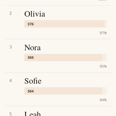
Olivia
2
376
97
%
Nora
3
366
95
%
Sofie
4
364
94
%
Leah
5