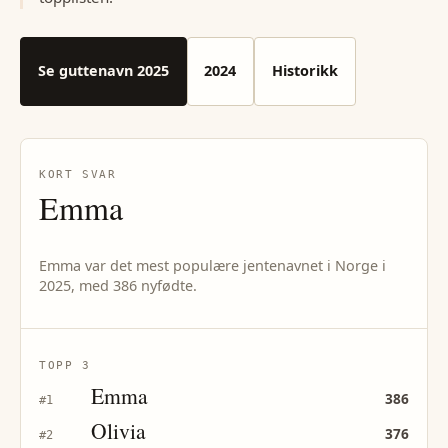
Se
guttenavn
2025
2024
Historikk
KORT SVAR
Emma
Emma var det mest populære jentenavnet i Norge i
2025, med 386 nyfødte.
TOPP 3
Emma
386
#
1
Olivia
376
#
2