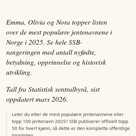
Emma, Olivia og Nora
topper listen
over de mest populære
jentenavn
ene i
Norge i
2025
. Se hele SSB-
rangeringen med antall nyfødte,
betydning, opprinnelse og historisk
utvikling.
Tall fra Statistisk sentralbyrå, sist
oppdatert
mars 2026
.
Leter du etter de mest populære
jentenavn
ene eller
topp 100
jentenavn
2025
? SSB publiserer offisielt topp
50 for hvert kjønn, så dette er den komplette offentlige
topplisten.