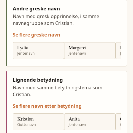
Andre greske navn
Navn med gresk opprinnelse, i samme
navnegruppe som Cristian.
Se flere greske navn
Lydia
Margaret
Karin
Jentenavn
Jentenavn
Jenten
Lignende betydning
Navn med samme betydningstema som
Cristian.
Se flere navn etter betydning
Kristian
Anita
Christ
Guttenavn
Jentenavn
Gutten