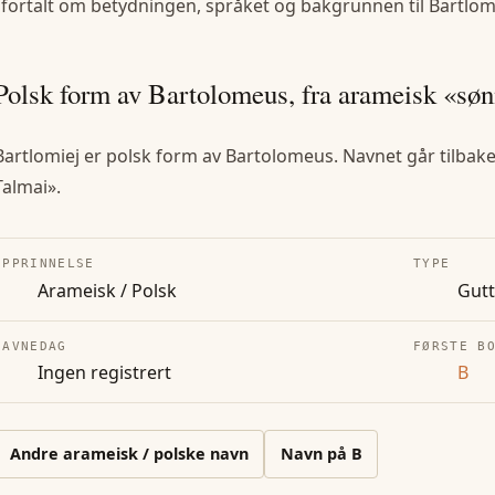
 fortalt om betydningen, språket og bakgrunnen til
Bartlom
Polsk form av Bartolomeus, fra arameisk «søn
Bartlomiej er polsk form av Bartolomeus. Navnet går tilbake
Talmai».
OPPRINNELSE
TYPE
Arameisk / Polsk
Gut
NAVNEDAG
FØRSTE B
Ingen registrert
B
Andre
arameisk / polske
navn
Navn på
B