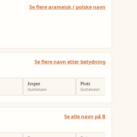
Se flere arameisk / polske navn
Se flere navn etter betydning
Jesper
Piotr
T
Guttenavn
Guttenavn
G
Se alle navn på B