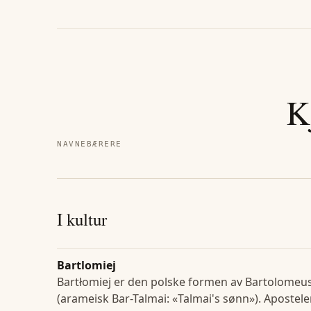
K
NAVNEBÆRERE
I kultur
Bartlomiej
Bartłomiej er den polske formen av Bartolomeu
(arameisk Bar-Talmai: «Talmai's sønn»). Apostel