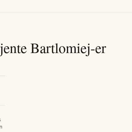
jente
Bartlomiej
-er
s
en