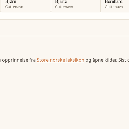
Bjørn
Bjarte
Bernhard
Guttenavn
Guttenavn
Guttenavn
g opprinnelse fra
Store norske leksikon
og åpne kilder. Sist