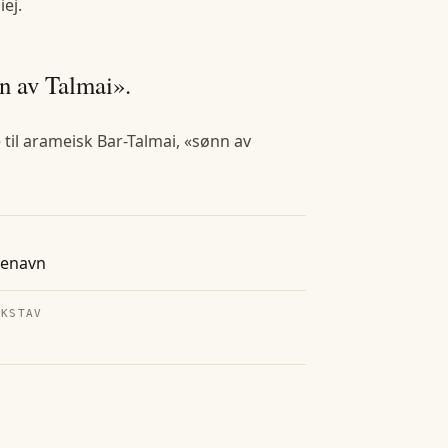
iej
.
n av Talmai».
 til arameisk Bar-Talmai, «sønn av
tenavn
OKSTAV