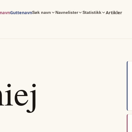
enavn
Guttenavn
Artikler
Søk navn
Navnelister
Statistikk
iej