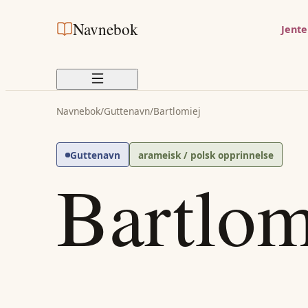
Navnebok
Jent
Navnebok
/
Guttenavn
/
Bartlomiej
Guttenavn
arameisk / polsk opprinnelse
Bartlom