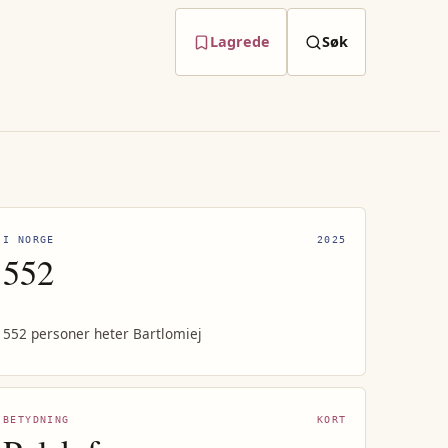
Lagrede
Søk
I NORGE
2025
552
552 personer heter Bartlomiej
BETYDNING
KORT