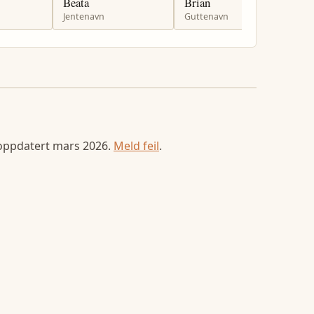
Beata
Brian
B
Jentenavn
Guttenavn
G
 oppdatert
mars 2026
.
Meld feil
.