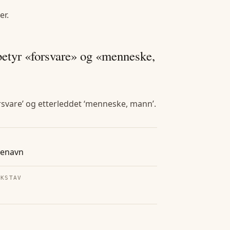
er
.
betyr «forsvare» og «menneske,
rsvare’ og etterleddet ‘menneske, mann’.
tenavn
OKSTAV