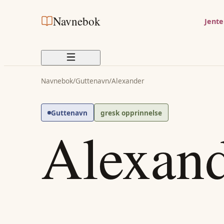
Navnebok
Jent
Navnebok
/
Guttenavn
/
Alexander
Guttenavn
gresk opprinnelse
Alexan