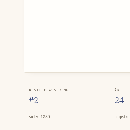
BESTE PLASSERING
ÅR I T
#2
24
siden 1880
registre