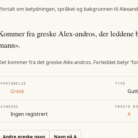
 fortalt om betydningen, språket og bakgrunnen til
Alexand
Kommer fra greske Alex-andros, der leddene 
mann».
Det kommer fra det greske Aléx-andros. Forleddet betyr ‘fo
OPPRINNELSE
TYPE
Gresk
Gut
NAVNEDAG
FØRSTE B
Ingen registrert
A
Andre
greske
navn
Navn på
A