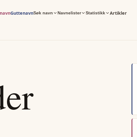
enavn
Guttenavn
Artikler
Søk navn
Navnelister
Statistikk
der