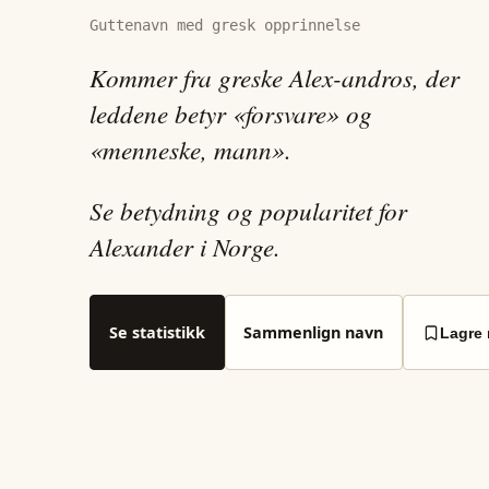
Guttenavn med gresk opprinnelse
Kommer fra greske Alex-andros, der
leddene betyr «forsvare» og
«menneske, mann».
Se betydning og popularitet for
Alexander i Norge.
Se statistikk
Sammenlign navn
Lagre