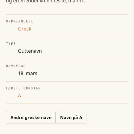
og etterleddet «menneske, mann».
OPPRINNELSE
Gresk
TYPE
Guttenavn
NAVNEDAG
18. mars
FØRSTE BOKSTAV
A
Andre
greske
navn
Navn på
A