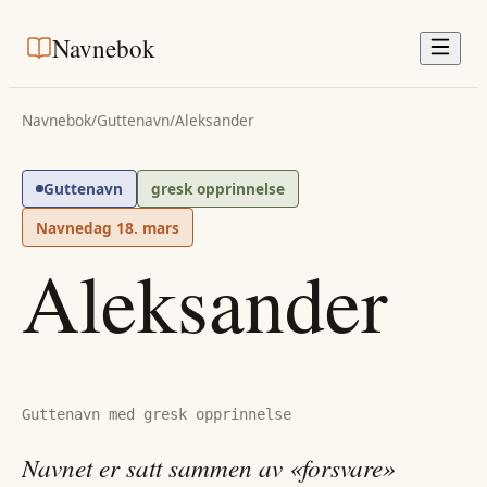
Navnebok
Navnebok
/
Guttenavn
/
Aleksander
Guttenavn
gresk opprinnelse
Navnedag
18. mars
Aleksander
Guttenavn med gresk opprinnelse
Navnet er satt sammen av «forsvare»