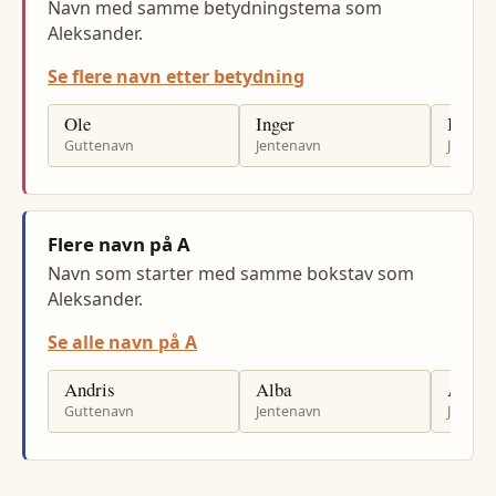
Navn med samme betydningstema som
Aleksander.
Se flere navn etter betydning
Ole
Inger
Ingrid
Guttenavn
Jentenavn
Jenten
Flere navn på A
Navn som starter med samme bokstav som
Aleksander.
Se alle navn på A
Andris
Alba
Ann-K
Guttenavn
Jentenavn
Jenten