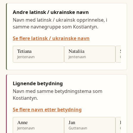
Andre latinsk / ukrainske navn
Navn med latinsk / ukrainsk opprinnelse, i
samme navnegruppe som Kostiantyn.
Se flere latinsk / ukrainske navn
Tetiana
Nataliia
Serhii
Jentenavn
Jentenavn
Gutten
Lignende betydning
Navn med samme betydningstema som
Kostiantyn.
Se flere navn etter betydning
Anne
Jan
Per
Jentenavn
Guttenavn
Gutten