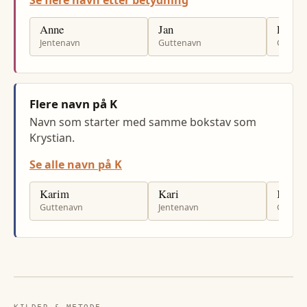
Se flere navn etter betydning
Anne
Jan
Per
Jentenavn
Guttenavn
Gutten
Flere navn på K
Navn som starter med samme bokstav som
Krystian.
Se alle navn på K
Karim
Kari
Kaspi
Guttenavn
Jentenavn
Gutten