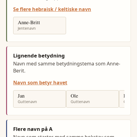
Se flere hebraisk / keltiske navn
Anne-Britt
Jentenavn
Lignende betydning
Navn med samme betydningstema som Anne-
Berit.
Navn som betyr havet
Jan
Ole
Hans
Guttenavn
Guttenavn
Gutten
Flere navn på A
Navn som starter med samme bokstav som