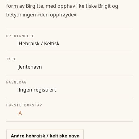
form av Birgitte, med opphav i keltiske Brigit og
betydningen «den opphøyde».
OPPRINNELSE
Hebraisk / Keltisk
TYPE
Jentenavn
NAVNEDAG
Ingen registrert
FØRSTE BOKSTAV
A
Andre
hebraisk / keltiske
navn