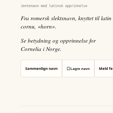
Jentenavn med latinsk opprinnelse
Fra romersk slektsnavn, knyttet til latin
cornu, «horn».
Se betydning og opprinnelse for
Cornelia i Norge.
Sammenlign navn
Meld fei
Lagre navn