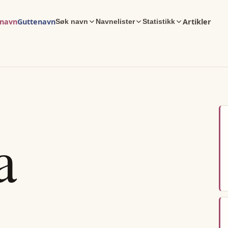
enavn
Guttenavn
Artikler
Søk navn
Navnelister
Statistikk
a