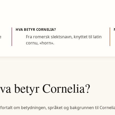
HVA BETYR
CORNELIA
?
e
Fra romersk slektsnavn, knyttet til latin
cornu, «horn».
va betyr
Cornelia
?
 fortalt om betydningen, språket og bakgrunnen til
Corneli