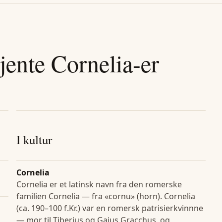
jente
Cornelia
-er
I kultur
Cornelia
Cornelia er et latinsk navn fra den romerske
familien Cornelia — fra «cornu» (horn). Cornelia
(ca. 190–100 f.Kr.) var en romersk patrisierkvinnne
— mor til Tiberius og Gaius Gracchus, og