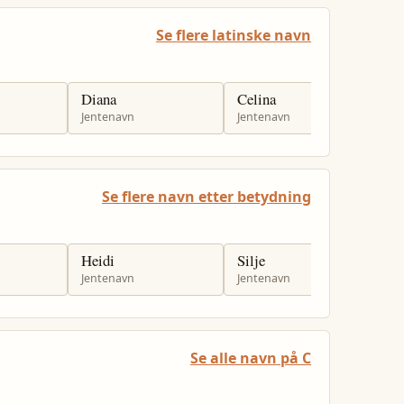
Se flere latinske navn
Diana
Celina
L
Jentenavn
Jentenavn
J
Se flere navn etter betydning
Heidi
Silje
J
Jentenavn
Jentenavn
J
Se alle navn på C