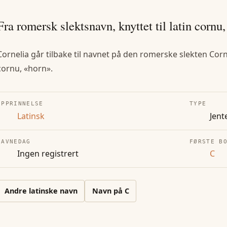
Fra romersk slektsnavn, knyttet til latin cornu
Cornelia går tilbake til navnet på den romerske slekten Corn
cornu, «horn».
OPPRINNELSE
TYPE
Latinsk
Jent
NAVNEDAG
FØRSTE B
Ingen registrert
C
Andre
latinske
navn
Navn på
C