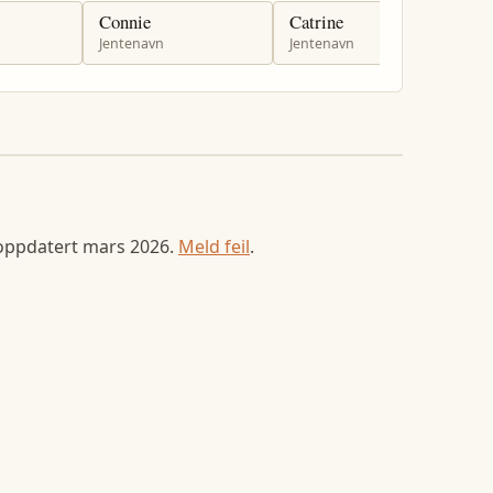
Connie
Catrine
C
Jentenavn
Jentenavn
J
 oppdatert
mars 2026
.
Meld feil
.