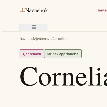
Navnebok
Jent
Navnebok
/
Jentenavn
/
Cornelia
Jentenavn
latinsk opprinnelse
Corneli