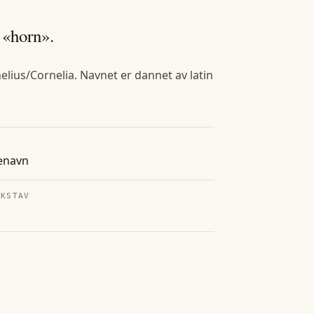
, «horn».
elius/Cornelia. Navnet er dannet av latin
enavn
OKSTAV