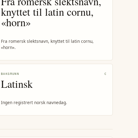
Fra romersk slektsnavn,
knyttet til latin cornu,
«horn»
Fra romersk slektsnavn, knyttet til latin cornu,
«horn».
BAKGRUNN
C
Latinsk
Ingen registrert norsk navnedag.