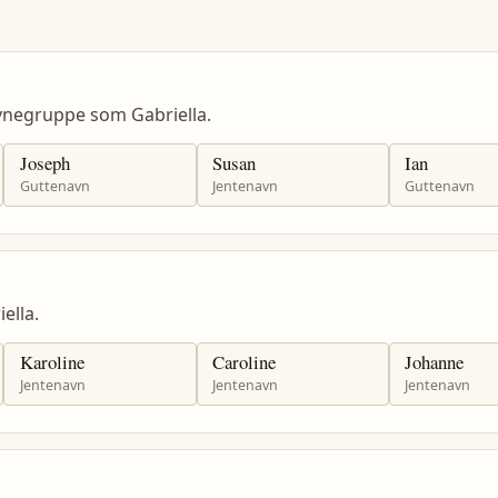
vnegruppe som Gabriella.
Joseph
Susan
Ian
Guttenavn
Jentenavn
Guttenavn
ella.
Karoline
Caroline
Johanne
Jentenavn
Jentenavn
Jentenavn