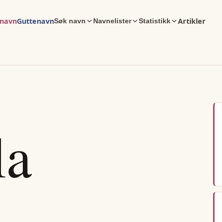
enavn
Guttenavn
Artikler
Søk navn
Navnelister
Statistikk
la