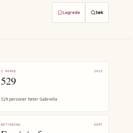
Lagrede
Søk
I NORGE
2025
529
529 personer heter Gabriella
BETYDNING
KORT