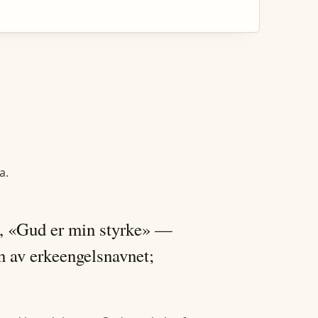
la
.
el, «Gud er min styrke» —
n av erkeengelsnavnet;