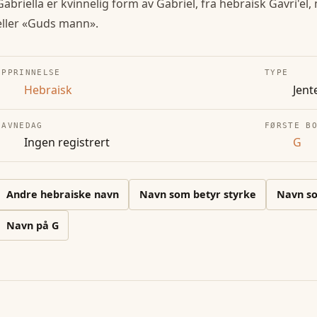
Gabriella er kvinnelig form av Gabriel, fra hebraisk Gavri'e
eller «Guds mann».
OPPRINNELSE
TYPE
Hebraisk
Jent
NAVNEDAG
FØRSTE B
Ingen registrert
G
Andre
hebraiske
navn
Navn som betyr styrke
Navn so
Navn på
G