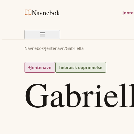
Navnebok
Jent
Navnebok
/
Jentenavn
/
Gabriella
Jentenavn
hebraisk opprinnelse
Gabriel