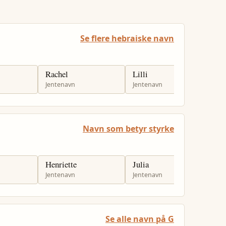
Se flere hebraiske navn
Rachel
Lilli
L
Jentenavn
Jentenavn
J
Navn som betyr styrke
Henriette
Julia
B
Jentenavn
Jentenavn
J
Se alle navn på G