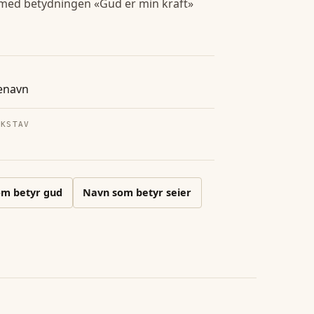
l, med betydningen «Gud er min kraft»
enavn
OKSTAV
m betyr gud
Navn som betyr seier