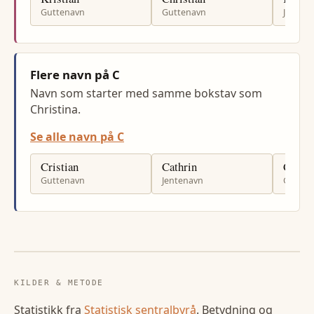
Guttenavn
Guttenavn
Jenten
Flere navn på C
Navn som starter med samme bokstav som
Christina.
Se alle navn på C
Cristian
Cathrin
Cornel
Guttenavn
Jentenavn
Gutten
KILDER & METODE
Statistikk fra
Statistisk sentralbyrå
. Betydning og