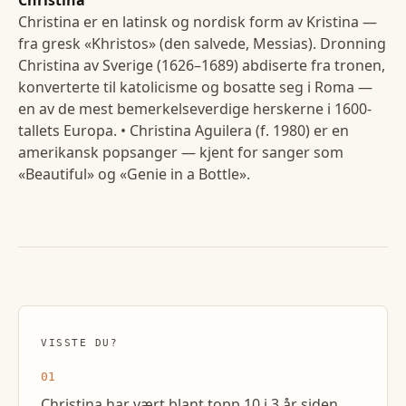
Christina er en latinsk og nordisk form av Kristina —
fra gresk «Khristos» (den salvede, Messias). Dronning
Christina av Sverige (1626–1689) abdiserte fra tronen,
konverterte til katolicisme og bosatte seg i Roma —
en av de mest bemerkelseverdige herskerne i 1600-
tallets Europa. • Christina Aguilera (f. 1980) er en
amerikansk popsanger — kjent for sanger som
«Beautiful» og «Genie in a Bottle».
VISSTE DU?
01
Christina har vært blant topp 10 i 3 år siden