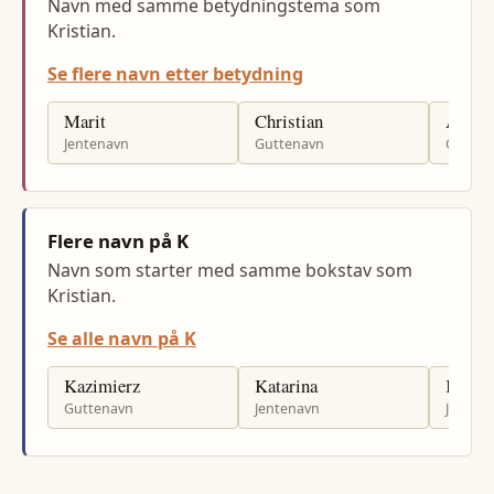
Navn med samme betydningstema som
Kristian.
Se flere navn etter betydning
Marit
Christian
Alexa
Jentenavn
Guttenavn
Gutten
Flere navn på K
Navn som starter med samme bokstav som
Kristian.
Se alle navn på K
Kazimierz
Katarina
Kater
Guttenavn
Jentenavn
Jenten