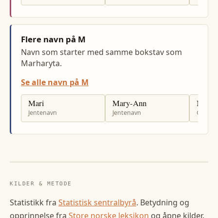
Flere navn på M
Navn som starter med samme bokstav som
Marharyta.
Se alle navn på M
Mari
Mary-Ann
Moha
Jentenavn
Jentenavn
Gutten
KILDER & METODE
Statistikk fra
Statistisk sentralbyrå
. Betydning og
opprinnelse fra
Store norske leksikon
og åpne kilder.