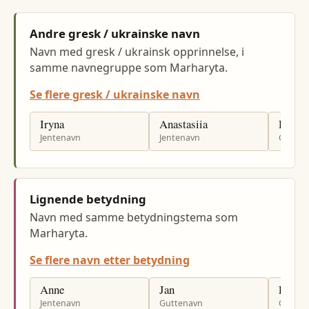
Andre gresk / ukrainske navn
Navn med gresk / ukrainsk opprinnelse, i
samme navnegruppe som Marharyta.
Se flere gresk / ukrainske navn
Iryna
Anastasiia
Dmytr
Jentenavn
Jentenavn
Gutten
Lignende betydning
Navn med samme betydningstema som
Marharyta.
Se flere navn etter betydning
Anne
Jan
Per
Jentenavn
Guttenavn
Gutten