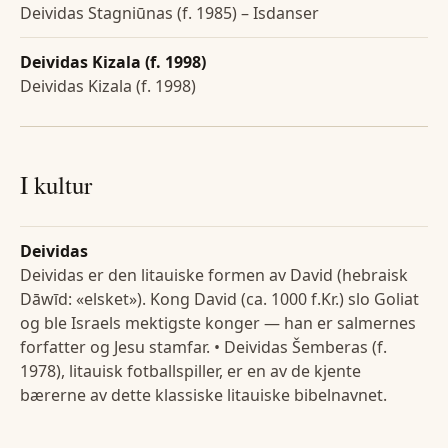
Deividas Stagniūnas (f. 1985) – Isdanser
Deividas Kizala (f. 1998)
Deividas Kizala (f. 1998)
I kultur
Deividas
Deividas er den litauiske formen av David (hebraisk
Dāwīd: «elsket»). Kong David (ca. 1000 f.Kr.) slo Goliat
og ble Israels mektigste konger — han er salmernes
forfatter og Jesu stamfar. • Deividas Šemberas (f.
1978), litauisk fotballspiller, er en av de kjente
bærerne av dette klassiske litauiske bibelnavnet.