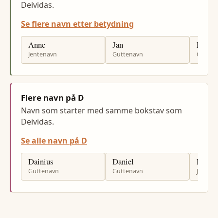
Deividas.
Se flere navn etter betydning
Anne
Jan
Per
Jentenavn
Guttenavn
Gutten
Flere navn på D
Navn som starter med samme bokstav som
Deividas.
Se alle navn på D
Dainius
Daniel
Dagny
Guttenavn
Guttenavn
Jenten