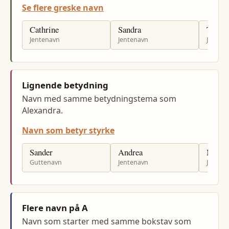
Se flere greske navn
Cathrine
Sandra
There
Jentenavn
Jentenavn
Jenten
Lignende betydning
Navn med samme betydningstema som
Alexandra.
Navn som betyr styrke
Sander
Andrea
Marti
Guttenavn
Jentenavn
Jenten
Flere navn på A
Navn som starter med samme bokstav som