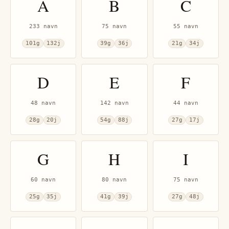
A
B
C
233
navn
75
navn
55
navn
101
g
132
j
39
g
36
j
21
g
34
j
D
E
F
48
navn
142
navn
44
navn
28
g
20
j
54
g
88
j
27
g
17
j
G
H
I
60
navn
80
navn
75
navn
25
g
35
j
41
g
39
j
27
g
48
j