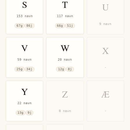
S
T
U
153
navn
117
navn
9
navn
67
g
86
j
66
g
51
j
V
W
X
59
navn
20
navn
-
25
g
34
j
12
g
8
j
Y
Z
Æ
22
navn
8
navn
-
13
g
9
j