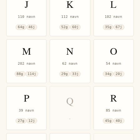
J
K
L
110
navn
112
navn
102
navn
64
g
46
j
52
g
60
j
35
g
67
j
M
N
O
202
navn
62
navn
54
navn
88
g
114
j
29
g
33
j
34
g
20
j
P
R
Q
39
navn
85
navn
-
27
g
12
j
45
g
40
j