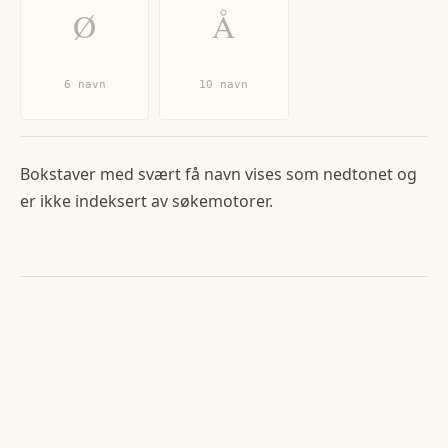
Ø
Å
6
navn
10
navn
Bokstaver med svært få navn vises som nedtonet og
er ikke indeksert av søkemotorer.