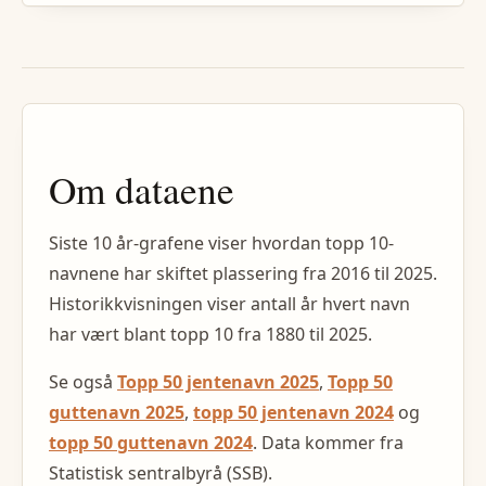
Om dataene
Siste 10 år-grafene viser hvordan topp 10-
navnene har skiftet plassering fra
2016
til
2025
.
Historikkvisningen viser antall år hvert navn
har vært blant topp 10 fra
1880
til
2025
.
Se også
Topp 50 jentenavn 2025
,
Topp 50
guttenavn 2025
,
topp 50 jentenavn 2024
og
topp 50 guttenavn 2024
. Data kommer fra
Statistisk sentralbyrå (SSB).