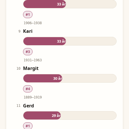
33
år
#
1
1906
–
1938
Kari
9
33
år
#
3
1931
–
1963
Margit
10
30
år
#
4
1889
–
1919
Gerd
11
29
år
#
1