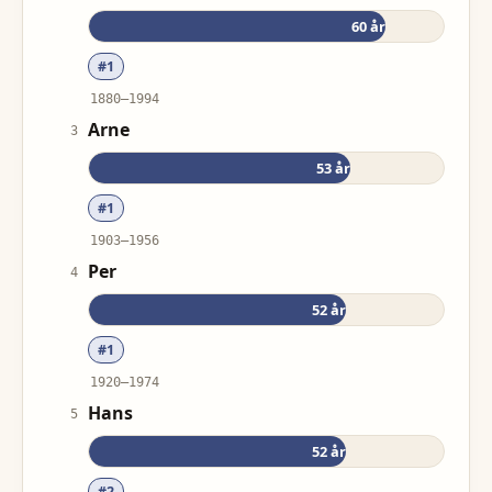
60
år
#
1
1880
–
1994
Arne
3
53
år
#
1
1903
–
1956
Per
4
52
år
#
1
1920
–
1974
Hans
5
52
år
#
2