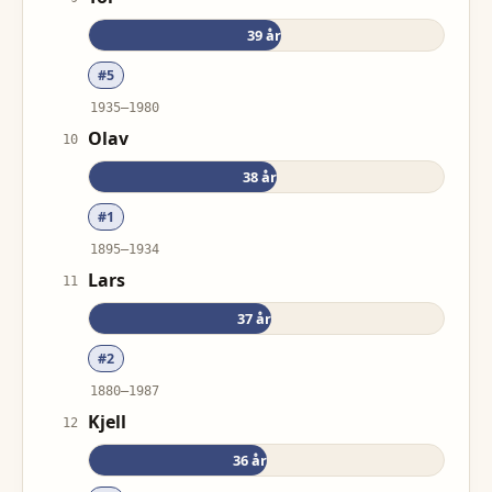
39
år
#
5
1935
–
1980
Olav
10
38
år
#
1
1895
–
1934
Lars
11
37
år
#
2
1880
–
1987
Kjell
12
36
år