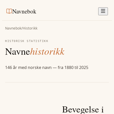
Navnebok
Navnebok
/
Historikk
HISTORISK STATISTIKK
Navne
historikk
146
år med norske navn — fra
1880
til
2025
Bevegelse i