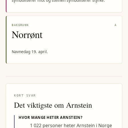
symboliserer mot og steinen symboliserer styrke.
BAKGRUNN
A
Norrønt
Navnedag 19. april.
KORT SVAR
Det viktigste om
Arnstein
HVOR MANGE HETER
ARNSTEIN
?
1 022 personer heter Arnstein i Norge