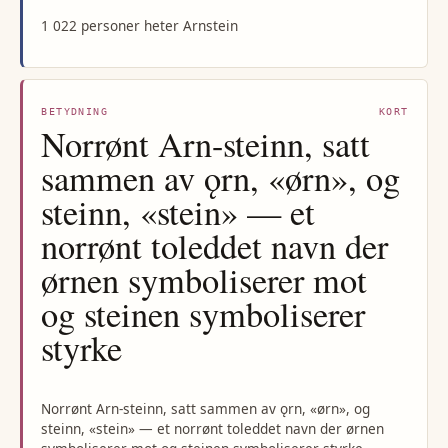
1 022 personer heter Arnstein
BETYDNING
KORT
Norrønt Arn-steinn, satt
sammen av ǫrn, «ørn», og
steinn, «stein» — et
norrønt toleddet navn der
ørnen symboliserer mot
og steinen symboliserer
styrke
Norrønt Arn-steinn, satt sammen av ǫrn, «ørn», og
steinn, «stein» — et norrønt toleddet navn der ørnen