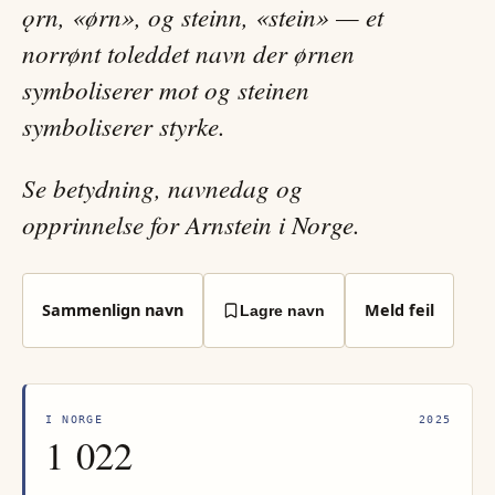
ǫrn, «ørn», og steinn, «stein» — et
norrønt toleddet navn der ørnen
symboliserer mot og steinen
symboliserer styrke.
Se betydning, navnedag og
opprinnelse for Arnstein i Norge.
Sammenlign navn
Meld feil
Lagre navn
I NORGE
2025
1 022