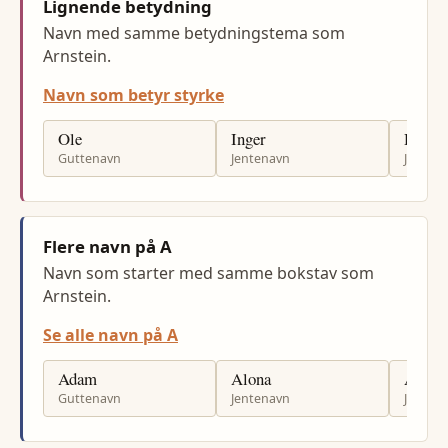
Lignende betydning
Navn med samme betydningstema som
Arnstein.
Navn som betyr styrke
Ole
Inger
Hilde
Guttenavn
Jentenavn
Jenten
Flere navn på A
Navn som starter med samme bokstav som
Arnstein.
Se alle navn på A
Adam
Alona
Amali
Guttenavn
Jentenavn
Jenten