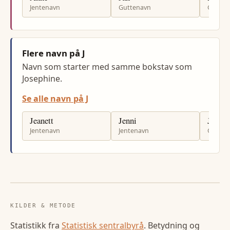
Jentenavn
Guttenavn
Gutten
Flere navn på J
Navn som starter med samme bokstav som
Josephine.
Se alle navn på J
Jeanett
Jenni
Jamie
Jentenavn
Jentenavn
Gutten
KILDER & METODE
Statistikk fra
Statistisk sentralbyrå
. Betydning og