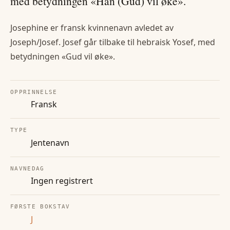
med betydningen «Han (Gud) vil øke».
Josephine er fransk kvinnenavn avledet av
Joseph/Josef. Josef går tilbake til hebraisk Yosef, med
betydningen «Gud vil øke».
OPPRINNELSE
Fransk
TYPE
Jentenavn
NAVNEDAG
Ingen registrert
FØRSTE BOKSTAV
J