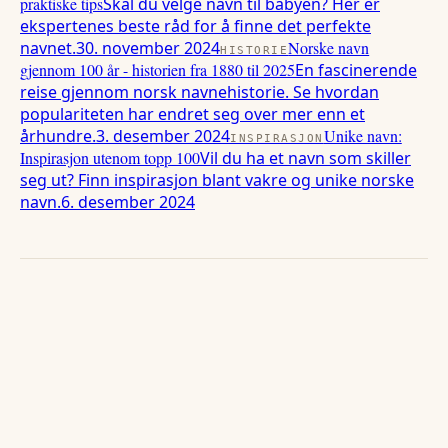
praktiske tips
Skal du velge navn til babyen? Her er
ekspertenes beste råd for å finne det perfekte
navnet.
30. november 2024
Norske navn
HISTORIE
gjennom 100 år - historien fra 1880 til 2025
En fascinerende
reise gjennom norsk navnehistorie. Se hvordan
populariteten har endret seg over mer enn et
århundre.
3. desember 2024
Unike navn:
INSPIRASJON
Inspirasjon utenom topp 100
Vil du ha et navn som skiller
seg ut? Finn inspirasjon blant vakre og unike norske
navn.
6. desember 2024