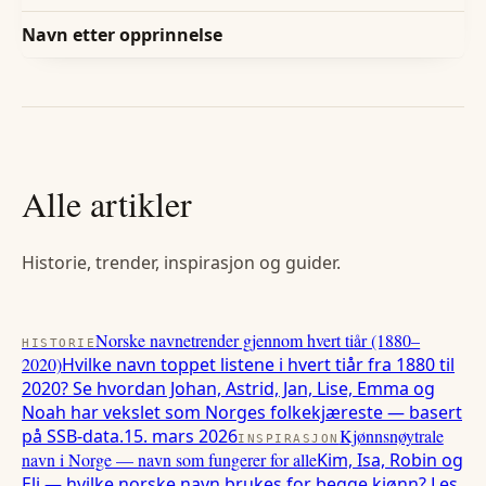
Navn etter opprinnelse
Alle artikler
Historie, trender, inspirasjon og guider.
Norske navnetrender gjennom hvert tiår (1880–
HISTORIE
2020)
Hvilke navn toppet listene i hvert tiår fra 1880 til
2020? Se hvordan Johan, Astrid, Jan, Lise, Emma og
Noah har vekslet som Norges folkekjæreste — basert
på SSB-data.
15. mars 2026
Kjønnsnøytrale
INSPIRASJON
navn i Norge — navn som fungerer for alle
Kim, Isa, Robin og
Eli — hvilke norske navn brukes for begge kjønn? Les