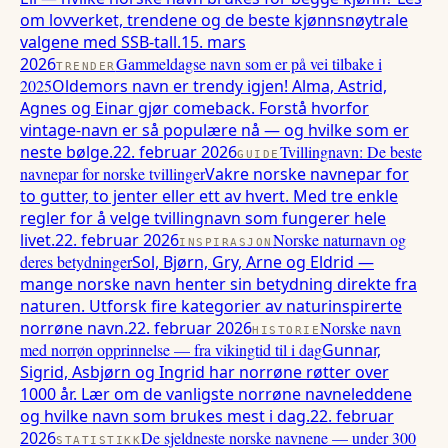
om lovverket, trendene og de beste kjønnsnøytrale
valgene med SSB-tall.
15. mars
2026
Gammeldagse navn som er på vei tilbake i
TRENDER
2025
Oldemors navn er trendy igjen! Alma, Astrid,
Agnes og Einar gjør comeback. Forstå hvorfor
vintage-navn er så populære nå — og hvilke som er
neste bølge.
22. februar 2026
Tvillingnavn: De beste
GUIDE
navnepar for norske tvillinger
Vakre norske navnepar for
to gutter, to jenter eller ett av hvert. Med tre enkle
regler for å velge tvillingnavn som fungerer hele
livet.
22. februar 2026
Norske naturnavn og
INSPIRASJON
deres betydninger
Sol, Bjørn, Gry, Arne og Eldrid —
mange norske navn henter sin betydning direkte fra
naturen. Utforsk fire kategorier av naturinspirerte
norrøne navn.
22. februar 2026
Norske navn
HISTORIE
med norrøn opprinnelse — fra vikingtid til i dag
Gunnar,
Sigrid, Asbjørn og Ingrid har norrøne røtter over
1000 år. Lær om de vanligste norrøne navneleddene
og hvilke navn som brukes mest i dag.
22. februar
2026
De sjeldneste norske navnene — under 300
STATISTIKK