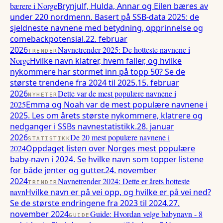
bærere i Norge
Brynjulf, Hulda, Annar og Eilen bæres av
under 220 nordmenn. Basert på SSB-data 2025: de
sjeldneste navnene med betydning, opprinnelse og
comebackpotensial.
22. februar
2026
Navnetrender 2025: De hotteste navnene i
TRENDER
Norge
Hvilke navn klatrer, hvem faller, og hvilke
nykommere har stormet inn på topp 50? Se de
største trendene fra 2024 til 2025.
15. februar
2026
Dette var de mest populære navnene i
NYHETER
2025
Emma og Noah var de mest populære navnene i
2025. Les om årets største nykommere, klatrere og
nedganger i SSBs navnestatistikk.
28. januar
2026
De 20 mest populære navnene i
STATISTIKK
2024
Oppdaget listen over Norges mest populære
baby-navn i 2024. Se hvilke navn som topper listene
for både jenter og gutter.
24. november
2024
Navnetrender 2024: Dette er årets hotteste
TRENDER
navn
Hvilke navn er på vei opp, og hvilke er på vei ned?
Se de største endringene fra 2023 til 2024.
27.
november 2024
Guide: Hvordan velge babynavn - 8
GUIDE