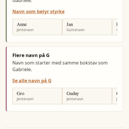
Gabriele.
Navn som betyr styrke
Anne
Jan
Per
Jentenavn
Guttenavn
Gutten
Flere navn på G
Navn som starter med samme bokstav som
Gabriele.
Se alle navn på G
Gro
Gudny
Gudru
Jentenavn
Jentenavn
Jenten