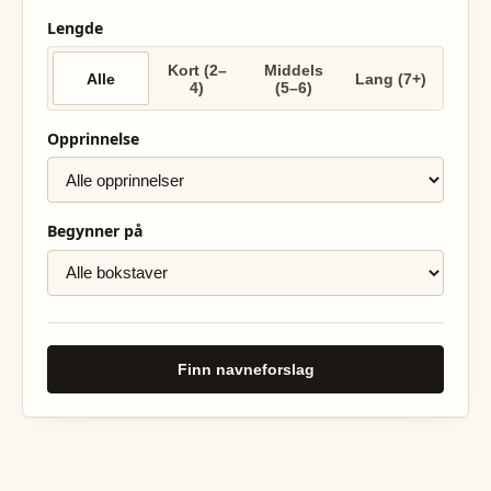
Lengde
Kort (2–
Middels
Alle
Lang (7+)
4)
(5–6)
Opprinnelse
Begynner på
Finn navneforslag