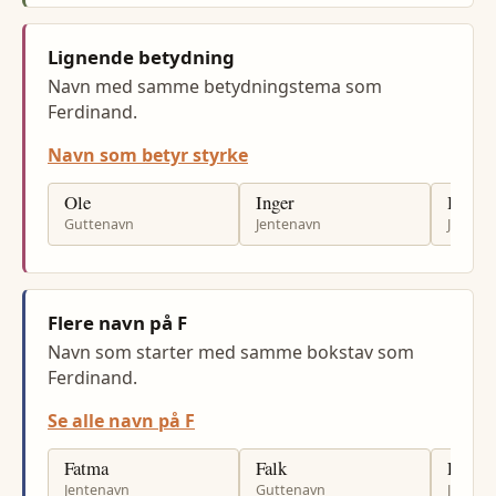
Lignende betydning
Navn med samme betydningstema som
Ferdinand.
Navn som betyr styrke
Ole
Inger
Hilde
Guttenavn
Jentenavn
Jenten
Flere navn på F
Navn som starter med samme bokstav som
Ferdinand.
Se alle navn på F
Fatma
Falk
Farah
Jentenavn
Guttenavn
Jenten