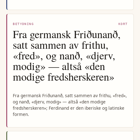
BETYDNING
KORT
Fra germansk Friðunanð,
satt sammen av frithu,
«fred», og nanð, «djerv,
modig» — altså «den
modige fredsherskeren»
Fra germansk Friðunanð, satt sammen av frithu, «fred»,
og nanð, «djerv, modig» — altså «den modige
fredsherskeren»; Ferdinand er den iberiske og latinske
formen.