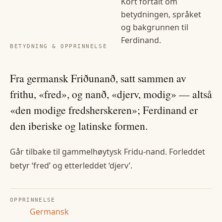
Kort fortalt om
betydningen, språket
og bakgrunnen til
Ferdinand
.
BETYDNING & OPPRINNELSE
Fra germansk Friðunanð, satt sammen av
frithu, «fred», og nanð, «djerv, modig» — altså
«den modige fredsherskeren»; Ferdinand er
den iberiske og latinske formen.
Går tilbake til gammelhøytysk Fridu-nand. Forleddet
betyr ‘fred’ og etterleddet ‘djerv’.
OPPRINNELSE
Germansk