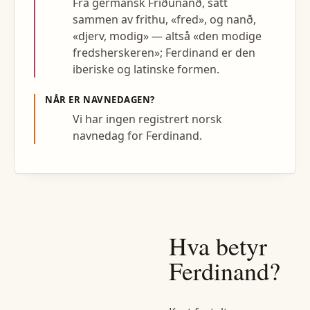
Fra germansk Friðunanð, satt
sammen av frithu, «fred», og nanð,
«djerv, modig» — altså «den modige
fredsherskeren»; Ferdinand er den
iberiske og latinske formen.
NÅR ER NAVNEDAGEN?
Vi har ingen registrert norsk
navnedag for Ferdinand.
Hva betyr
Ferdinand
?