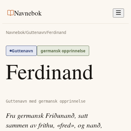
Navnebok
Navnebok
/
Guttenavn
/
Ferdinand
Guttenavn
germansk opprinnelse
Ferdinand
Guttenavn med germansk opprinnelse
Fra germansk Friðunanð, satt
sammen av frithu, «fred», og nanð,