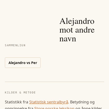
Alejandro
mot andre
navn
SAMMENLIGN
Alejandro
vs
Per
KILDER & METODE
Statistikk fra
Statistisk sentralbyrå
. Betydning og
opprinnelse fra
Store norske leksikon
og åpne kilder.