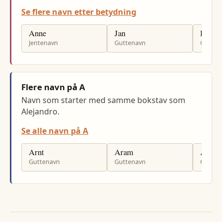
Se flere navn etter betydning
Anne
Jan
Per
Jentenavn
Guttenavn
Gutten
Flere navn på A
Navn som starter med samme bokstav som
Alejandro.
Se alle navn på A
Arnt
Aram
Alf
Guttenavn
Guttenavn
Gutten