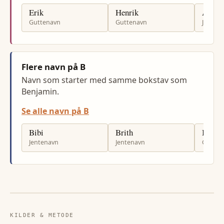
Erik
Henrik
Astrid
Guttenavn
Guttenavn
Jenten
Flere navn på B
Navn som starter med samme bokstav som
Benjamin.
Se alle navn på B
Bibi
Brith
Bengt
Jentenavn
Jentenavn
Gutten
KILDER & METODE