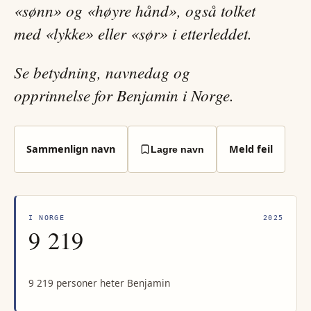
«sønn» og «høyre hånd», også tolket
med «lykke» eller «sør» i etterleddet.
Se betydning, navnedag og
opprinnelse for Benjamin i Norge.
Sammenlign navn
Meld feil
Lagre navn
I NORGE
2025
9 219
9 219 personer heter Benjamin