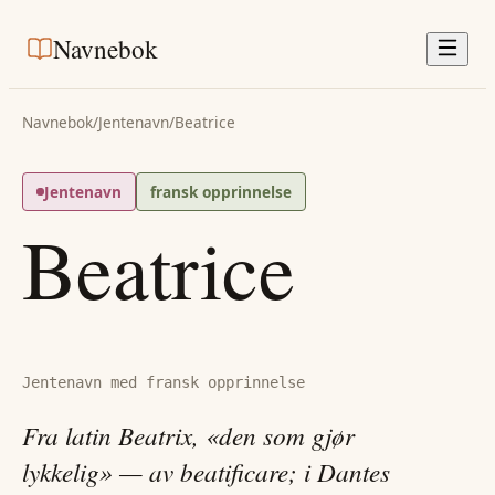
Navnebok
Navnebok
/
Jentenavn
/
Beatrice
Jentenavn
fransk opprinnelse
Beatrice
Jentenavn med fransk opprinnelse
Fra latin Beatrix, «den som gjør
lykkelig» — av beatificare; i Dantes