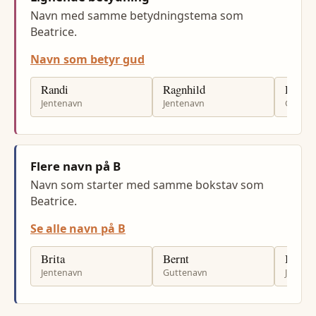
Navn med samme betydningstema som
Beatrice.
Navn som betyr gud
Randi
Ragnhild
Ronny
Jentenavn
Jentenavn
Gutten
Flere navn på B
Navn som starter med samme bokstav som
Beatrice.
Se alle navn på B
Brita
Bernt
Beath
Jentenavn
Guttenavn
Jenten