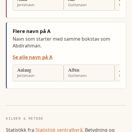
Jentenavn
Guttenavn
Gutten
Flere navn på A
Navn som starter med samme bokstav som
Abdirahman.
Se alle navn på A
Anlaug
Albin
Ari
Jentenavn
Guttenavn
Gutten
KILDER & METODE
Statistikk fra
Statistisk sentralbyrå
. Betydning og