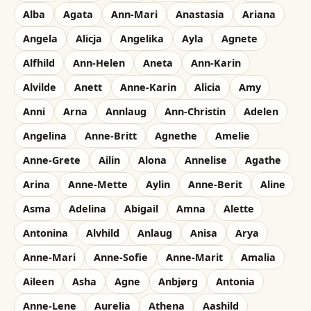
Alba
Agata
Ann-Mari
Anastasia
Ariana
Angela
Alicja
Angelika
Ayla
Agnete
Alfhild
Ann-Helen
Aneta
Ann-Karin
Alvilde
Anett
Anne-Karin
Alicia
Amy
Anni
Arna
Annlaug
Ann-Christin
Adelen
Angelina
Anne-Britt
Agnethe
Amelie
Anne-Grete
Ailin
Alona
Annelise
Agathe
Arina
Anne-Mette
Aylin
Anne-Berit
Aline
Asma
Adelina
Abigail
Amna
Alette
Antonina
Alvhild
Anlaug
Anisa
Arya
Anne-Mari
Anne-Sofie
Anne-Marit
Amalia
Aileen
Asha
Agne
Anbjørg
Antonia
Anne-Lene
Aurelia
Athena
Aashild