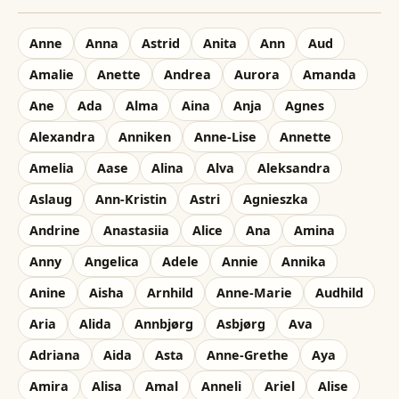
Anne
Anna
Astrid
Anita
Ann
Aud
Amalie
Anette
Andrea
Aurora
Amanda
Ane
Ada
Alma
Aina
Anja
Agnes
Alexandra
Anniken
Anne-Lise
Annette
Amelia
Aase
Alina
Alva
Aleksandra
Aslaug
Ann-Kristin
Astri
Agnieszka
Andrine
Anastasiia
Alice
Ana
Amina
Anny
Angelica
Adele
Annie
Annika
Anine
Aisha
Arnhild
Anne-Marie
Audhild
Aria
Alida
Annbjørg
Asbjørg
Ava
Adriana
Aida
Asta
Anne-Grethe
Aya
Amira
Alisa
Amal
Anneli
Ariel
Alise