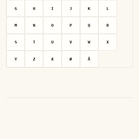
G
H
I
J
K
L
M
N
O
P
Q
R
S
T
U
V
W
X
Y
Z
Æ
Ø
Å