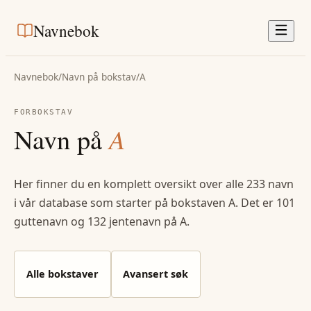
Navnebok
Navnebok
/
Navn på bokstav
/
A
FORBOKSTAV
Navn på
A
Her finner du en komplett oversikt over alle
233
navn
i vår database som starter på bokstaven
A
. Det er
101
guttenavn og
132
jentenavn på
A
.
Alle bokstaver
Avansert søk