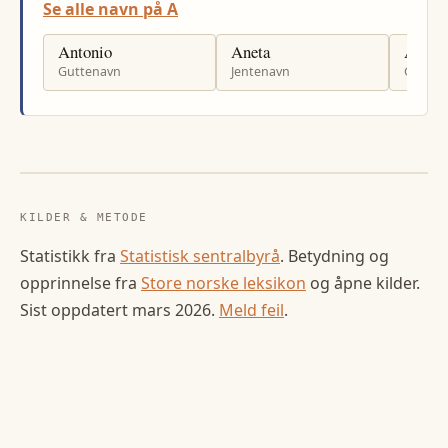
Se alle navn på A
Antonio
Aneta
Aleks
Guttenavn
Jentenavn
Gutten
KILDER & METODE
Statistikk fra
Statistisk sentralbyrå
. Betydning og
opprinnelse fra
Store norske leksikon
og åpne kilder.
Sist oppdatert
mars 2026
.
Meld feil
.