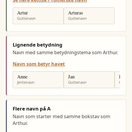
Se flere keltisk / romerske navn
Artur
Arturas
Guttenavn
Guttenavn
Lignende betydning
Navn med samme betydningstema som Arthur.
Navn som betyr havet
Anne
Jan
Per
Jentenavn
Guttenavn
Gutten
Flere navn på A
Navn som starter med samme bokstav som
Arthur.