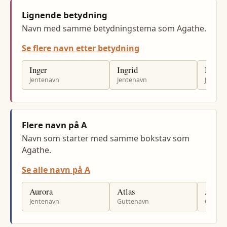
Lignende betydning
Navn med samme betydningstema som Agathe.
Se flere navn etter betydning
Inger
Ingrid
Marit
Jentenavn
Jentenavn
Jenten
Flere navn på A
Navn som starter med samme bokstav som
Agathe.
Se alle navn på A
Aurora
Atlas
Arn
Jentenavn
Guttenavn
Gutten