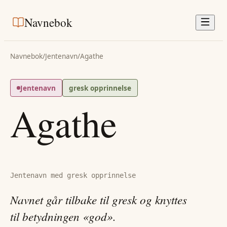
Navnebok
Navnebok
/
Jentenavn
/
Agathe
Jentenavn
gresk opprinnelse
Agathe
Jentenavn med gresk opprinnelse
Navnet går tilbake til gresk og knyttes
til betydningen «god».