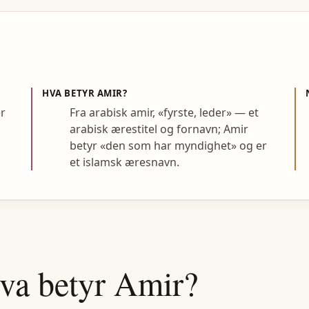
HVA BETYR
AMIR
?
er
Fra arabisk amir, «fyrste, leder» — et
arabisk ærestitel og fornavn; Amir
betyr «den som har myndighet» og er
et islamsk æresnavn.
va betyr
Amir
?