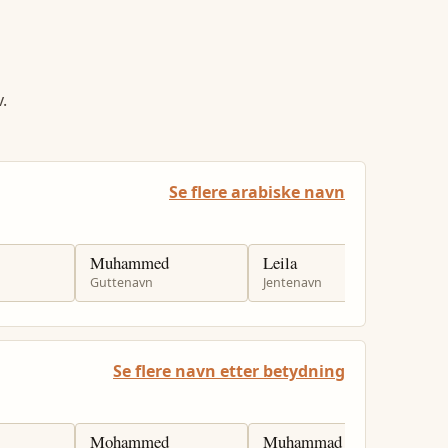
.
Se flere arabiske navn
Muhammed
Leila
A
Guttenavn
Jentenavn
G
Se flere navn etter betydning
Mohammed
Muhammad
A