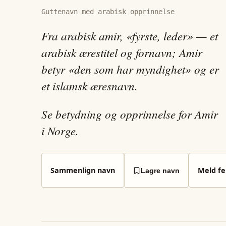
Guttenavn med arabisk opprinnelse
Fra arabisk amir, «fyrste, leder» — et
arabisk ærestitel og fornavn; Amir
betyr «den som har myndighet» og er
et islamsk æresnavn.
Se betydning og opprinnelse for Amir
i Norge.
Sammenlign navn
Meld fei
Lagre navn