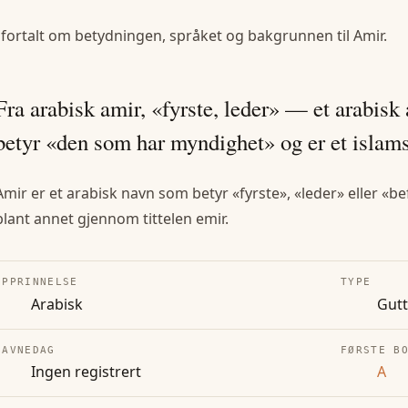
 fortalt om betydningen, språket og bakgrunnen til
Amir
.
Fra arabisk amir, «fyrste, leder» — et arabisk
betyr «den som har myndighet» og er et islam
Amir er et arabisk navn som betyr «fyrste», «leder» eller «b
blant annet gjennom tittelen emir.
OPPRINNELSE
TYPE
Arabisk
Gut
NAVNEDAG
FØRSTE B
Ingen registrert
A