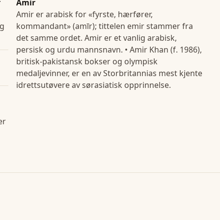
r
Amir
Amir er arabisk for «fyrste, hærfører,
og
kommandant» (amīr); tittelen emir stammer fra
det samme ordet. Amir er et vanlig arabisk,
persisk og urdu mannsnavn. • Amir Khan (f. 1986),
britisk-pakistansk bokser og olympisk
medaljevinner, er en av Storbritannias mest kjente
idrettsutøvere av sørasiatisk opprinnelse.
er