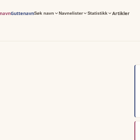
enavn
Guttenavn
Artikler
Søk navn
Navnelister
Statistikk