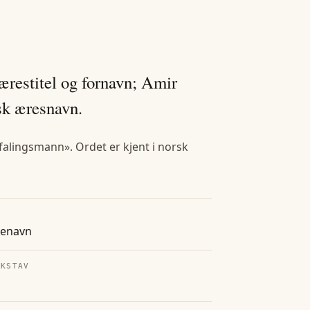
 ærestitel og fornavn; Amir
sk æresnavn.
efalingsmann». Ordet er kjent i norsk
tenavn
OKSTAV