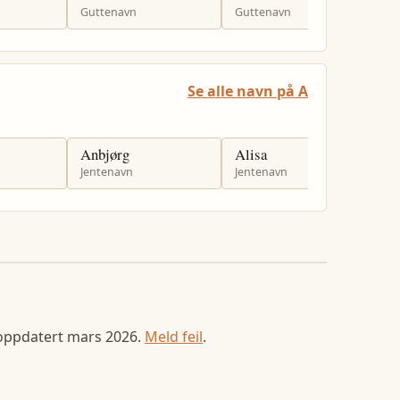
Guttenavn
Guttenavn
G
Se alle navn på A
Anbjørg
Alisa
A
Jentenavn
Jentenavn
J
 oppdatert
mars 2026
.
Meld feil
.