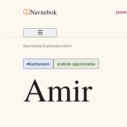
Navnebok
Jent
Navnebok
/
Guttenavn
/
Amir
Guttenavn
arabisk opprinnelse
Amir