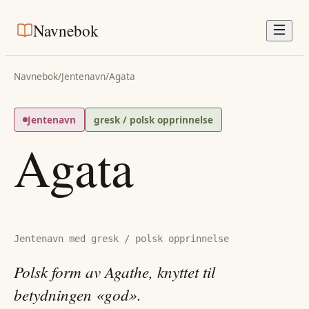
Navnebok
Navnebok
/
Jentenavn
/
Agata
Jentenavn
gresk / polsk opprinnelse
Agata
Jentenavn med gresk / polsk opprinnelse
Polsk form av Agathe, knyttet til
betydningen «god».