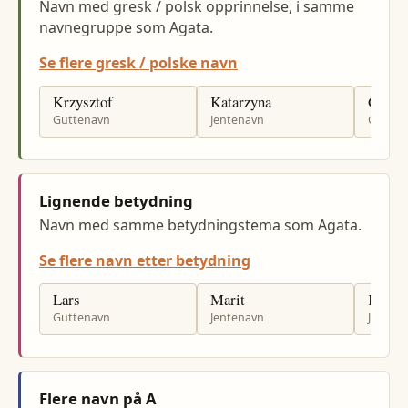
Navn med gresk / polsk opprinnelse, i samme
navnegruppe som Agata.
Se flere gresk / polske navn
Krzysztof
Katarzyna
Grzeg
Guttenavn
Jentenavn
Gutten
Lignende betydning
Navn med samme betydningstema som Agata.
Se flere navn etter betydning
Lars
Marit
Kari
Guttenavn
Jentenavn
Jenten
Flere navn på A