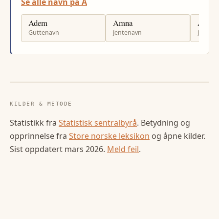
Se alle navn på A
Adem
Amna
Amali
Guttenavn
Jentenavn
Jenten
KILDER & METODE
Statistikk fra
Statistisk sentralbyrå
. Betydning og
opprinnelse fra
Store norske leksikon
og åpne kilder.
Sist oppdatert
mars 2026
.
Meld feil
.