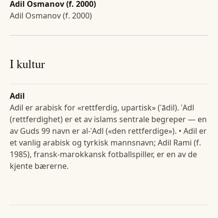
Adil Osmanov (f. 2000)
Adil Osmanov (f. 2000)
I kultur
Adil
Adil er arabisk for «rettferdig, upartisk» (ʿādil). ʿAdl
(rettferdighet) er et av islams sentrale begreper — en
av Guds 99 navn er al-ʿAdl («den rettferdige»). • Adil er
et vanlig arabisk og tyrkisk mannsnavn; Adil Rami (f.
1985), fransk-marokkansk fotballspiller, er en av de
kjente bærerne.