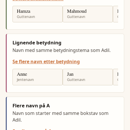
Hamza
Mahmoud
Husse
Guttenavn
Guttenavn
Gutten
Lignende betydning
Navn med samme betydningstema som Adil.
Se flere navn etter betydning
Anne
Jan
Per
Jentenavn
Guttenavn
Gutten
Flere navn på A
Navn som starter med samme bokstav som
Adil.