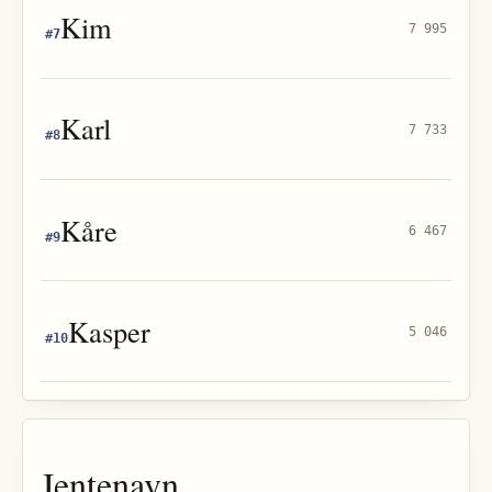
Kim
7 995
#
7
Karl
7 733
#
8
Kåre
6 467
#
9
Kasper
5 046
#
10
Jentenavn