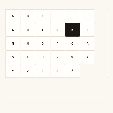
A
B
C
D
E
F
G
H
I
J
K
L
M
N
O
P
Q
R
S
T
U
V
W
X
Y
Z
Æ
Ø
Å