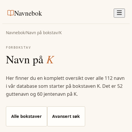
Navnebok
Navnebok
/
Navn på bokstav
/
K
FORBOKSTAV
Navn på
K
Her finner du en komplett oversikt over alle
112
navn
i vår database som starter på bokstaven
K
. Det er
52
guttenavn og
60
jentenavn på
K
.
Alle bokstaver
Avansert søk