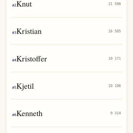
Knut
21 598
#
2
Kristian
16 505
#
3
Kristoffer
10 171
#
4
Kjetil
10 106
#
5
Kenneth
9 314
#
6