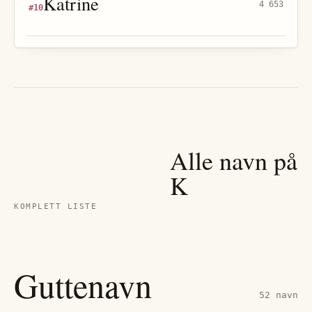
Katrine
4 653
#
10
Alle navn på
K
KOMPLETT LISTE
Guttenavn
52
navn