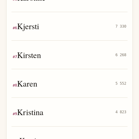
Kjersti
7 330
#
6
Kirsten
6 268
#
7
Karen
5 552
#
8
Kristina
4 823
#
9