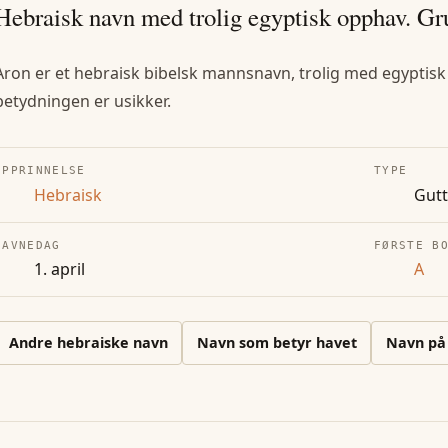
Hebraisk navn med trolig egyptisk opphav. Gr
Aron er et hebraisk bibelsk mannsnavn, trolig med egyptis
betydningen er usikker.
OPPRINNELSE
TYPE
Hebraisk
Gut
NAVNEDAG
FØRSTE B
1. april
A
Andre
hebraiske
navn
Navn som betyr havet
Navn p