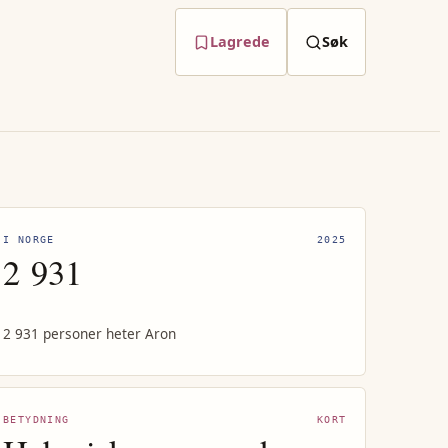
Lagrede
Søk
I NORGE
2025
2 931
2 931 personer heter Aron
BETYDNING
KORT