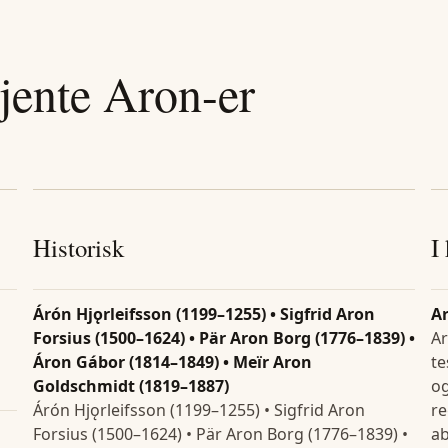
jente
Aron
-er
Historisk
I
Árón Hjǫrleifsson (1199–1255) • Sigfrid Aron
A
Forsius (1500–1624) • Pär Aron Borg (1776–1839) •
Ar
Áron Gábor (1814–1849) • Meïr Aron
te
Goldschmidt (1819–1887)
og
Árón Hjǫrleifsson (1199–1255) • Sigfrid Aron
re
Forsius (1500–1624) • Pär Aron Borg (1776–1839) •
ab