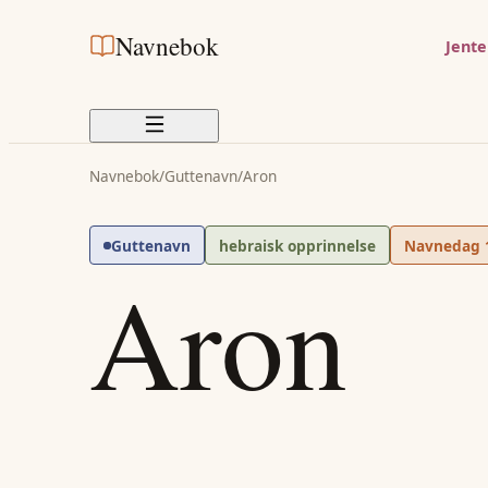
Navnebok
Jent
Navnebok
/
Guttenavn
/
Aron
Guttenavn
hebraisk opprinnelse
Navnedag
Aron