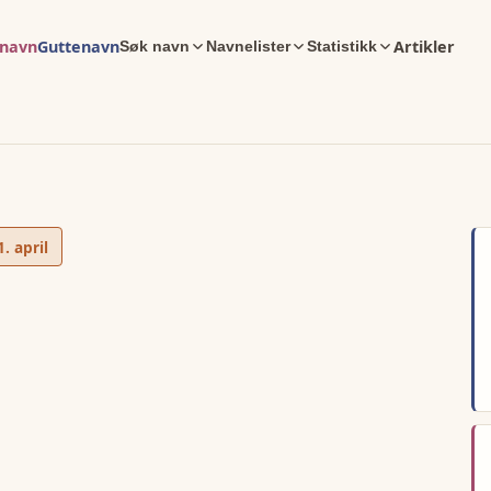
enavn
Guttenavn
Artikler
Søk navn
Navnelister
Statistikk
1. april