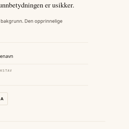
unnbetydningen er usikker.
k bakgrunn. Den opprinnelige
tenavn
OKSTAV
å
A