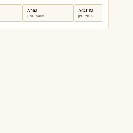
Anna
Adelina
A
Jentenavn
Jentenavn
J