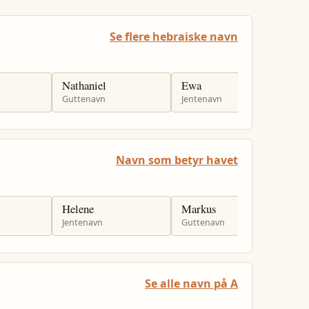
Se flere hebraiske navn
Nathaniel
Ewa
A
Guttenavn
Jentenavn
G
Navn som betyr havet
Helene
Markus
J
Jentenavn
Guttenavn
J
Se alle navn på A