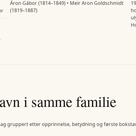
Áron Gábor (1814–1849) • Meïr Aron Goldschmidt
19
(1819–1887)
ho
er
ul
Ho
r
avn i samme familie
lag gruppert etter opprinnelse, betydning og første bokstav