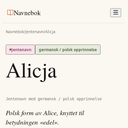
Navnebok
Navnebok
/
Jentenavn
/
Alicja
Jentenavn
germansk / polsk opprinnelse
Alicja
Jentenavn med germansk / polsk opprinnelse
Polsk form av Alice, knyttet til
betydningen «edel».