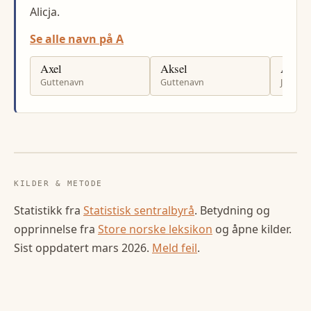
Alicja.
Se alle navn på A
Axel
Aksel
Anisa
Guttenavn
Guttenavn
Jenten
KILDER & METODE
Statistikk fra
Statistisk sentralbyrå
. Betydning og
opprinnelse fra
Store norske leksikon
og åpne kilder.
Sist oppdatert
mars 2026
.
Meld feil
.