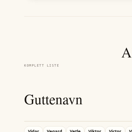
A
KOMPLETT LISTE
Guttenavn
Vidar
Vegard
Vetle
Viktor
Victor
V