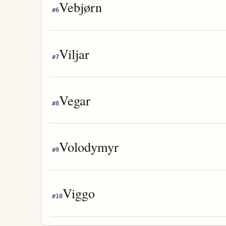
Vebjørn
#
6
Viljar
#
7
Vegar
#
8
Volodymyr
#
9
Viggo
#
10