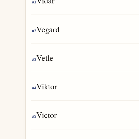
Vidar
#
1
Vegard
#
2
Vetle
#
3
Viktor
#
4
Victor
#
5