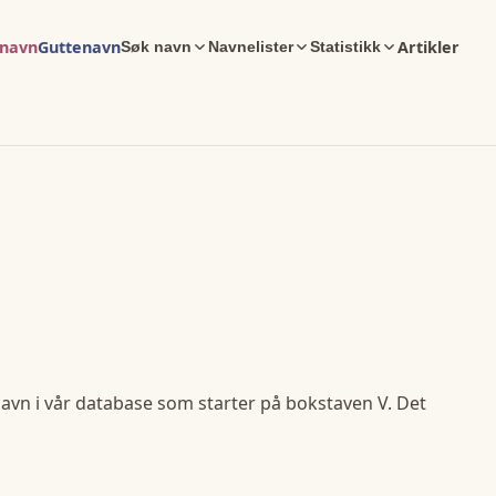
enavn
Guttenavn
Artikler
Søk navn
Navnelister
Statistikk
avn i vår database som starter på bokstaven
V
. Det