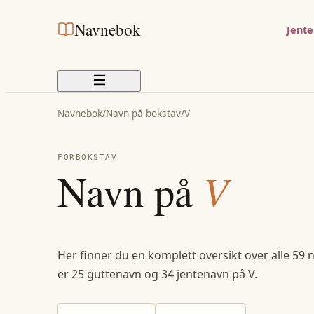
Navnebok
Jent
Navnebok
/
Navn på bokstav
/
V
FORBOKSTAV
Navn på
V
Her finner du en komplett oversikt over alle
59
n
er
25
guttenavn og
34
jentenavn på
V
.