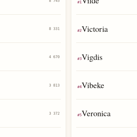
Vilde
8 745
#
1
Victoria
8 331
#
2
Vigdis
4 670
#
3
Vibeke
3 813
#
4
Veronica
3 372
#
5