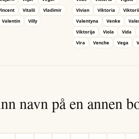
Vincent
Vitalii
Vladimir
Vivian
Viktoria
Viktori
Valentin
Villy
Valentyna
Venke
Vale
Viktorija
Viola
Vida
Vira
Venche
Vega
V
inn navn på en annen b