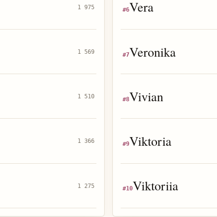
Vera
1 975
#
6
Veronika
1 569
#
7
Vivian
1 510
#
8
Viktoria
1 366
#
9
Viktoriia
1 275
#
10