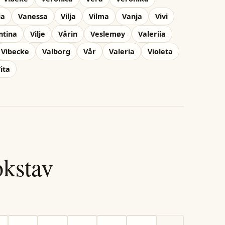
ia
Vanessa
Vilja
Vilma
Vanja
Vivi
ntina
Vilje
Vårin
Veslemøy
Valeriia
Vibecke
Valborg
Vår
Valeria
Violeta
ita
okstav