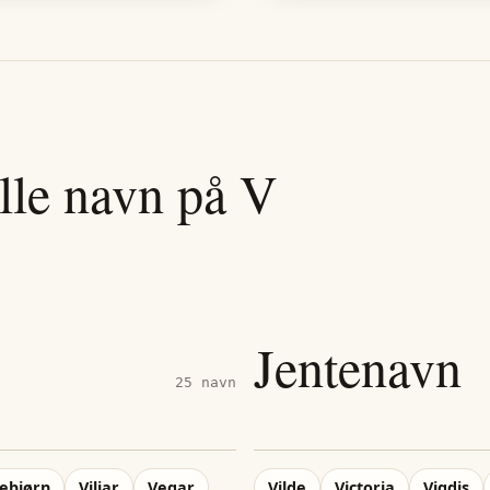
lle navn på
V
Jentenavn
25
navn
ebjørn
Viljar
Vegar
Vilde
Victoria
Vigdis