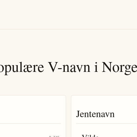
opulære
V
-navn i Norg
Jentenavn