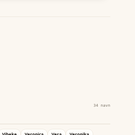
34
navn
Vibeke
Veronica
Vera
Veronika