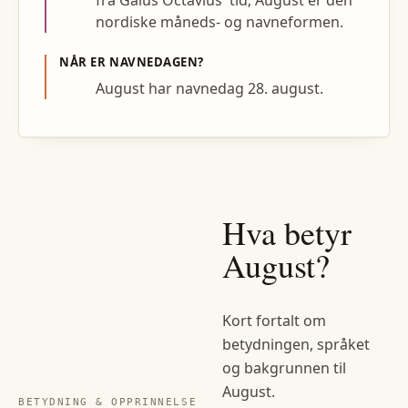
fra Gaius Octavius' tid; August er den
nordiske måneds- og navneformen.
NÅR ER NAVNEDAGEN?
August har navnedag 28. august.
Hva betyr
August
?
Kort fortalt om
betydningen, språket
og bakgrunnen til
August
.
BETYDNING & OPPRINNELSE