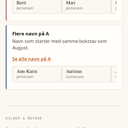
Berit
Mari
Britt
Jentenavn
Jentenavn
Jenten
Flere navn på A
Navn som starter med samme bokstav som
August.
Se alle navn på A
Ann-Karin
Aurimas
Atlas
Jentenavn
Guttenavn
Gutten
KILDER & METODE