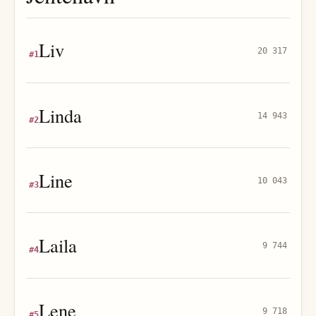
Liv
20 317
#
1
Linda
14 943
#
2
Line
10 043
#
3
Laila
9 744
#
4
Lene
9 718
#
5