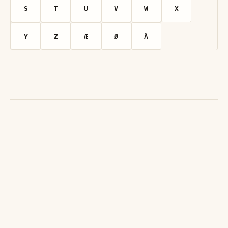
S
T
U
V
W
X
Y
Z
Æ
Ø
Å