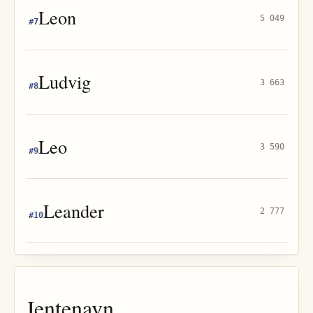
Leon
5 049
#
7
Ludvig
3 663
#
8
Leo
3 590
#
9
Leander
2 777
#
10
Jentenavn