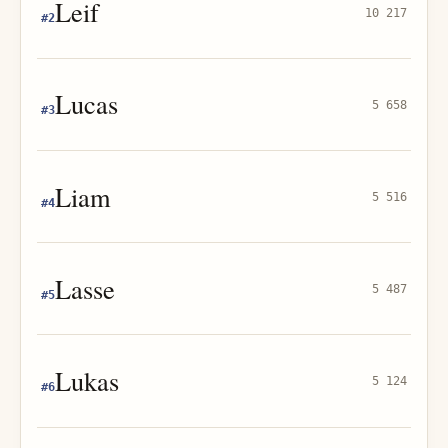
Leif
10 217
#
2
Lucas
5 658
#
3
Liam
5 516
#
4
Lasse
5 487
#
5
Lukas
5 124
#
6