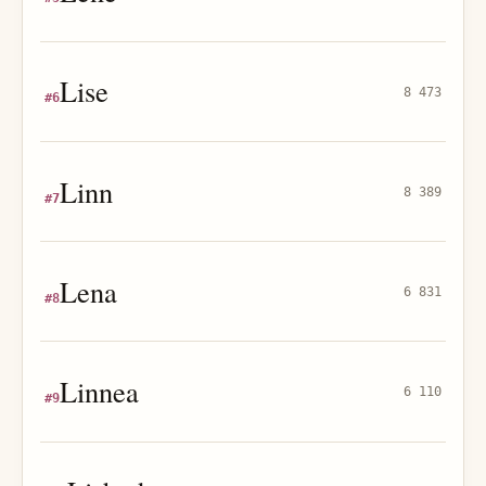
Lise
8 473
#
6
Linn
8 389
#
7
Lena
6 831
#
8
Linnea
6 110
#
9