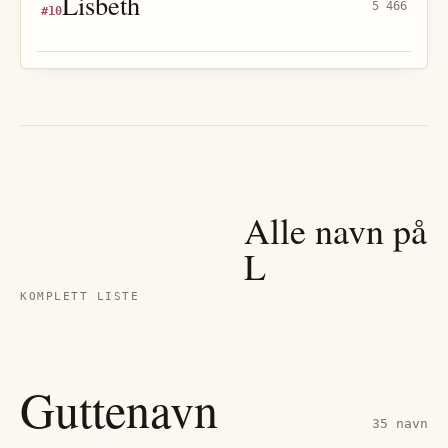
Lisbeth
5 466
#
10
Alle navn på
L
KOMPLETT LISTE
Guttenavn
35
navn