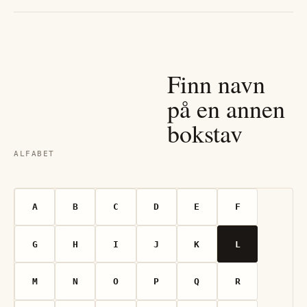
Finn navn
på en annen
bokstav
ALFABET
A
B
C
D
E
F
G
H
I
J
K
L
M
N
O
P
Q
R