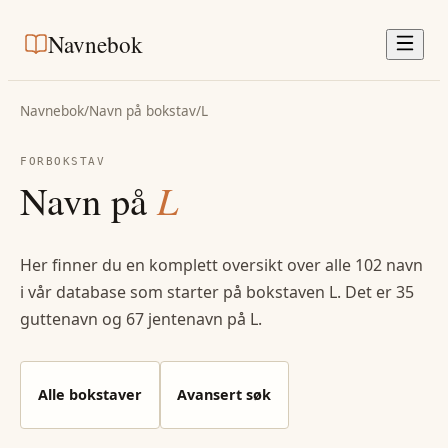
Navnebok
Navnebok
/
Navn på bokstav
/
L
FORBOKSTAV
Navn på
L
Her finner du en komplett oversikt over alle
102
navn
i vår database som starter på bokstaven
L
. Det er
35
guttenavn og
67
jentenavn på
L
.
Alle bokstaver
Avansert søk