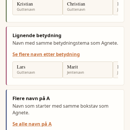
Kristian
Christian
Kristi
Guttenavn
Guttenavn
Jenten
Lignende betydning
Navn med samme betydningstema som Agnete.
Se flere navn etter betydning
Lars
Marit
Kari
Guttenavn
Jentenavn
Jenten
Flere navn på A
Navn som starter med samme bokstav som
Agnete.
Se alle navn på A