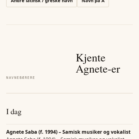
Andre
latinsk / greske
navn
Navn på
A
Kjente
Agnete
-er
NAVNEBÆRERE
I dag
Agnete Saba (f. 1994) – Samisk musiker og vokalist