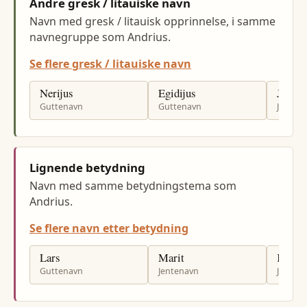
Andre gresk / litauiske navn
Navn med gresk / litauisk opprinnelse, i samme
navnegruppe som Andrius.
Se flere gresk / litauiske navn
Nerijus
Egidijus
Jurgit
Guttenavn
Guttenavn
Jenten
Lignende betydning
Navn med samme betydningstema som
Andrius.
Se flere navn etter betydning
Lars
Marit
Kari
Guttenavn
Jentenavn
Jenten