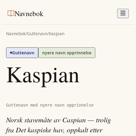
Navnebok
Navnebok
/
Guttenavn
/
Kaspian
Guttenavn
nyere navn opprinnelse
Kaspian
Guttenavn med nyere navn opprinnelse
Norsk stavemåte av Caspian — trolig
fra Det kaspiske hav, oppkalt etter