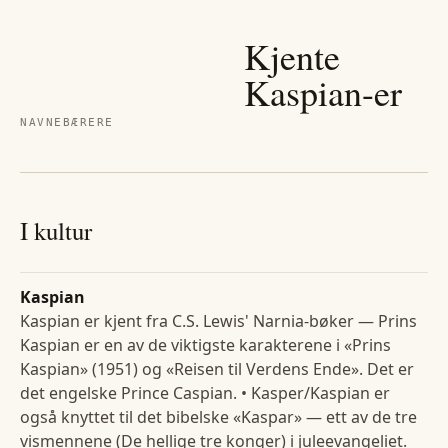
Kjente
Kaspian
-er
NAVNEBÆRERE
I kultur
Kaspian
Kaspian er kjent fra C.S. Lewis' Narnia-bøker — Prins
Kaspian er en av de viktigste karakterene i «Prins
Kaspian» (1951) og «Reisen til Verdens Ende». Det er
det engelske Prince Caspian. • Kasper/Kaspian er
også knyttet til det bibelske «Kaspar» — ett av de tre
vismennene (De hellige tre konger) i juleevangeliet.