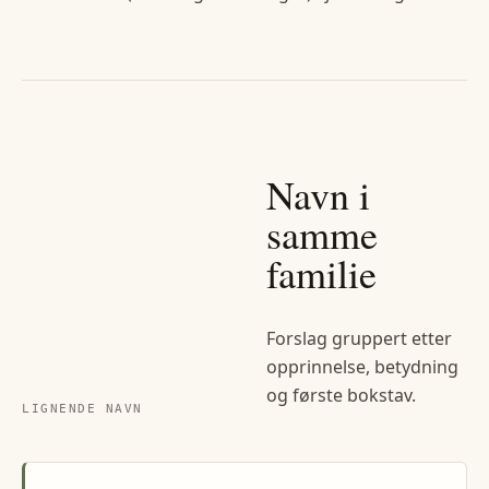
Navn i
samme
familie
Forslag gruppert etter
opprinnelse, betydning
og første bokstav.
LIGNENDE NAVN