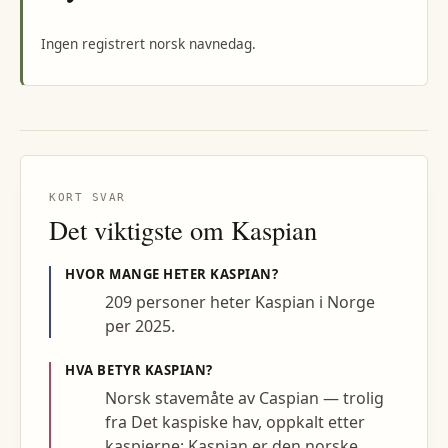
Ingen registrert norsk navnedag.
KORT SVAR
Det viktigste om
Kaspian
HVOR MANGE HETER
KASPIAN
?
209 personer heter Kaspian i Norge
per 2025.
HVA BETYR
KASPIAN
?
Norsk stavemåte av Caspian — trolig
fra Det kaspiske hav, oppkalt etter
kaspierne; Kaspian er den norske