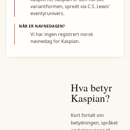
variantformen, spredt via C.S. Lewis'
eventyrunivers.
NÅR ER NAVNEDAGEN?
Vi har ingen registrert norsk
navnedag for Kaspian.
Hva betyr
Kaspian
?
Kort fortalt om
betydningen, språket