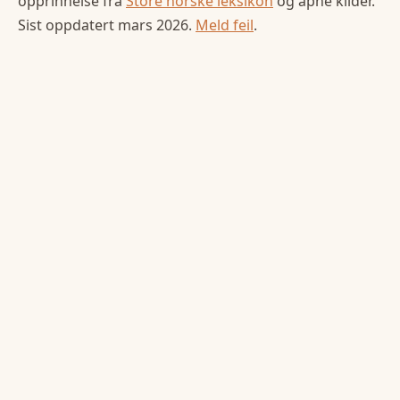
opprinnelse fra
Store norske leksikon
og åpne kilder.
Sist oppdatert
mars 2026
.
Meld feil
.