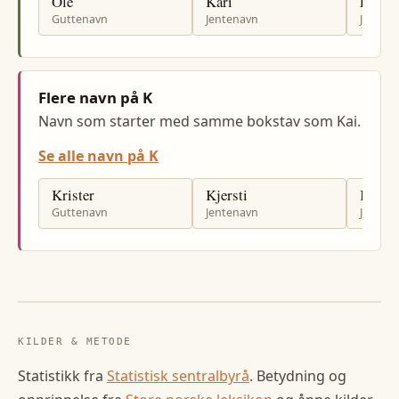
Ole
Kari
Elisab
Guttenavn
Jentenavn
Jenten
Flere navn på K
Navn som starter med samme bokstav som Kai.
Se alle navn på K
Krister
Kjersti
Kristi
Guttenavn
Jentenavn
Jenten
KILDER & METODE
Statistikk fra
Statistisk sentralbyrå
. Betydning og