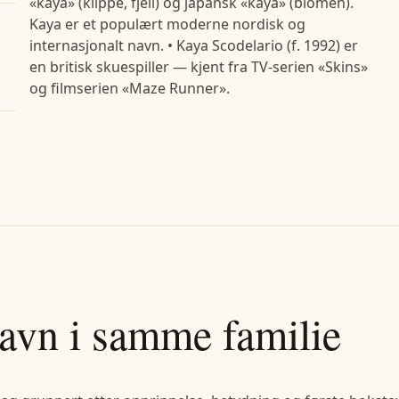
«kaya» (klippe, fjell) og japansk «kaya» (blomen).
Kaya er et populært moderne nordisk og
internasjonalt navn. • Kaya Scodelario (f. 1992) er
en britisk skuespiller — kjent fra TV-serien «Skins»
og filmserien «Maze Runner».
avn i samme familie