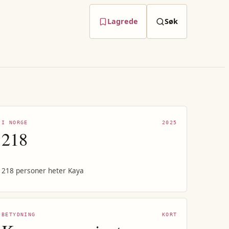
Lagrede
Søk
I NORGE
2025
218
218 personer heter Kaya
BETYDNING
KORT