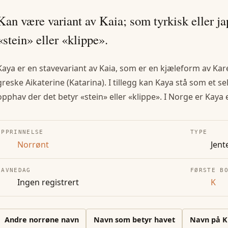
Kan være variant av Kaia; som tyrkisk eller j
«stein» eller «klippe».
Kaya er en stavevariant av Kaia, som er en kjæleform av Kar
greske Aikaterine (Katarina). I tillegg kan Kaya stå som et s
opphav der det betyr «stein» eller «klippe». I Norge er Kay
OPPRINNELSE
TYPE
Norrønt
Jent
NAVNEDAG
FØRSTE B
Ingen registrert
K
Andre
norrøne
navn
Navn som betyr havet
Navn på
K