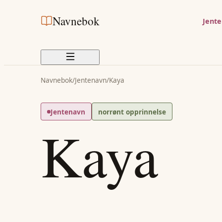
Navnebok
Jent
Navnebok
/
Jentenavn
/
Kaya
Jentenavn
norrønt opprinnelse
Kaya