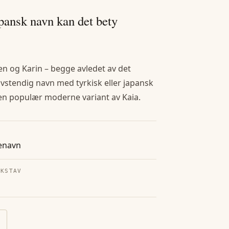
apansk navn kan det bety
en og Karin – begge avledet av det
elvstendig navn med tyrkisk eller japansk
a en populær moderne variant av Kaia.
enavn
OKSTAV