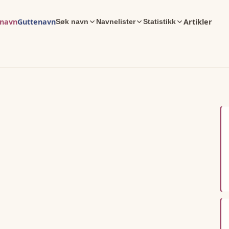
enavn
Guttenavn
Artikler
Søk navn
Navnelister
Statistikk