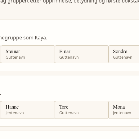
lag gruppert etter opprinnelse, betydning og første bokstav
vnegruppe som Kaya.
Steinar
Einar
Sondre
Guttenavn
Guttenavn
Guttenavn
.
Hanne
Tore
Mona
Jentenavn
Guttenavn
Jentenavn