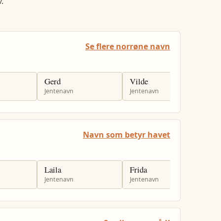
.
Se flere norrøne navn
Gerd
Vilde
O
Jentenavn
Jentenavn
G
Navn som betyr havet
Laila
Frida
M
Jentenavn
Jentenavn
J