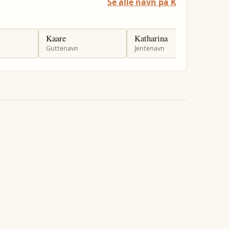
Se alle navn på K
Kaare
Katharina
K
Guttenavn
Jentenavn
J